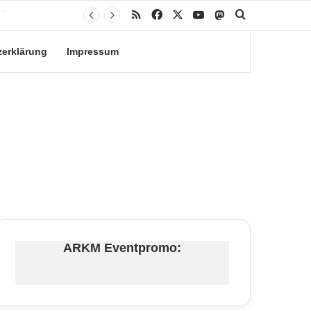
RSS
Facebook
X
YouTube
Mastodon
Suche nach
zerklärung
Impressum
ARKM Eventpromo: