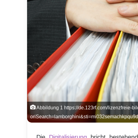
Abbildung 1 https://de.123rf.com/lizenzfreie-bi
oriSearch=lamborghini&sti=mi032semachkpqu
Die
Digitalisierung
bricht bestehende