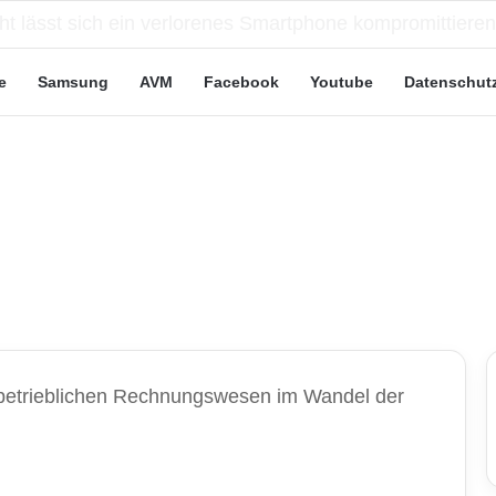
eute“-Tarife: Marketing-Trick oder echte Vorteile?
e
Samsung
AVM
Facebook
Youtube
Datenschut
 betrieblichen Rechnungswesen im Wandel der