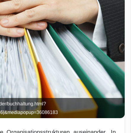
lder/buchhaltung.html?
9d6|&mediapopup=36086183
 Organisationsstrukturen auseinander. In