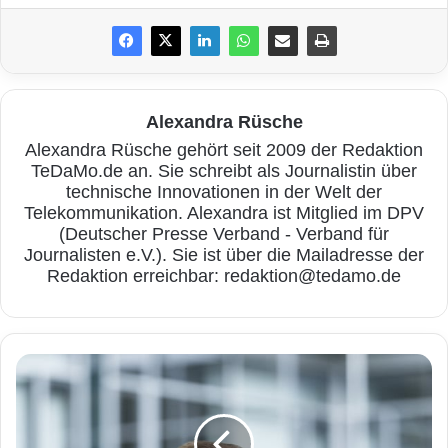
Beratungsangebot der „Nummer gegen
Kummer“ für Kinder, Jugendliche und Eltern.
Emma wählt die 116 111 und ein
Alexandra Rüsche
verständnisvoller Berater überlegt gemeinsam
Alexandra Rüsche gehört seit 2009 der Redaktion
mit ihr, wie sich ihre Situation verbessern
TeDaMo.de an. Sie schreibt als Journalistin über
technische Innovationen in der Welt der
könnte. Außerdem nennt er ihr die
Telekommunikation. Alexandra ist Mitglied im DPV
Meldestellen jugendschutz.net und internet-
(Deutscher Presse Verband - Verband für
Journalisten e.V.). Sie ist über die Mailadresse der
beschwerdestelle.de, wo sie problematische
Redaktion erreichbar: redaktion@tedamo.de
Onlineinhalte melden kann. Die
Beschwerdestellen prüfen dann, ob die
G
gemeldeten Inhalte tatsächlich rechtswidrig
e
sind und ergreifen entsprechende
n
e
Maßnahmen, damit sie nicht länger verfügbar