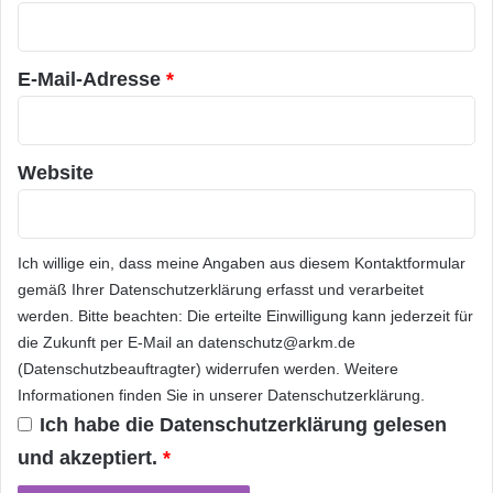
r
*
Quelle: ots
E-Mail-Adresse
*
ARKM.marketing
Website
Ich willige ein, dass meine Angaben aus diesem Kontaktformular
anonym
cyber
Cyber-Mobbing
gemäß Ihrer
Datenschutzerklärung
erfasst und verarbeitet
EU-Initiative
International
Internet
werden. Bitte beachten: Die erteilte Einwilligung kann jederzeit für
die Zukunft per E-Mail an datenschutz@arkm.de
Internetnutzung
klicksafe
mobbing
(Datenschutzbeauftragter) widerrufen werden. Weitere
Informationen finden Sie in unserer
Datenschutzerklärung
.
Online
Safer Internet Day
Ich habe die
Datenschutzerklärung
gelesen
und akzeptiert.
*
soziale Netzwerke