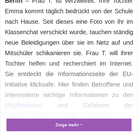
Berlin
– Frau T. ist verzweifelt. Ihre Tochter
Emma kommt täglich bedrückt von der Schule
nach Hause. Seit dieses eine Foto von ihr im
Klassenchat verschickt wurde, tauchen ständig
neue Beleidigungen über sie im Netz auf und
Mitschüler schikanieren sie. Frau T. will ihrer
Tochter helfen und recherchiert im Internet.
Sie entdeckt die Informationsseite der EU-
Initiative klicksafe. Hier finden Betroffene und
Interessierte wichtige Informationen zu den
Möglichkeiten
und Gefahren der
Internetnutzung
, sowie Kontakte von
Zeige mehr
Beratungs- und Beschwerdestellen. Frau T.
berichtet ihrer Tochter von dem anonymen