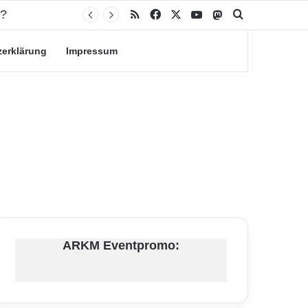
RSS
Facebook
X
YouTube
Mastodon
Suche nach
zerklärung
Impressum
ARKM Eventpromo: