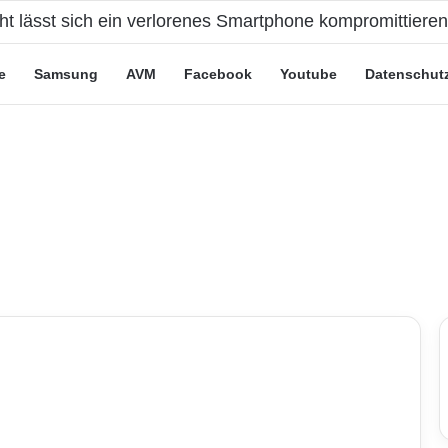
eute“-Tarife: Marketing-Trick oder echte Vorteile?
e
Samsung
AVM
Facebook
Youtube
Datenschut