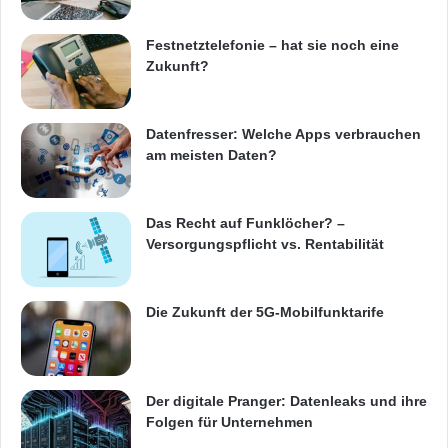
Director of Policy in Europe, auf dem weltweit
bedeutendsten ITK-Kongress dabei.
Festnetztelefonie – hat sie noch eine
Zukunft?
Außerdem haben Besucher die Möglichkeit, im
Rahmen von Guided Tours und Workshops
Datenfresser: Welche Apps verbrauchen
am meisten Daten?
tiefer in die Themen einzusteigen. Antworten
auf spezifische Fragestellungen liefern auch
Das Recht auf Funklöcher? –
die rund 30 Fachforen.
Versorgungspflicht vs. Rentabilität
Erstmals wird auf der CeBIT die
Die Zukunft der 5G-Mobilfunktarife
branchenübergreifende C3 Confererence
durchgeführt. Unter dem Dreiklang Content –
Creativity – Convergence suchen Verleger,
Der digitale Pranger: Datenleaks und ihre
Folgen für Unternehmen
Spieleentwickler, Musik- und Filmproduzenten