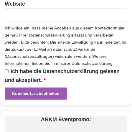
Gebäude exklusiv zur Verfügung. In dieser
t
c
Website
t
Qualität ist dieser Service weltweit einmalig“,
e
sagte Pörschmann.
Ich willige ein, dass meine Angaben aus diesem Kontaktformular
gemäß Ihrer
Datenschutzerklärung
erfasst und verarbeitet
Zahlreiche Sonderveranstaltungen wie etwa
werden. Bitte beachten: Die erteilte Einwilligung kann jederzeit für
das „CeBIT i-land“mit Zubehör für
die Zukunft per E-Mail an datenschutz@arkm.de
(Datenschutzbeauftragter) widerrufen werden. Weitere
Smartphones, die Automotive-Plattform
Informationen finden Sie in unserer
Datenschutzerklärung
.
„Destination ITS“und die Innovationsschau
Ich habe die
Datenschutzerklärung
gelesen
„Code_n 12″laden dazu ein, neue
und akzeptiert.
*
Technologien live und hautnah zu erleben.
Visionär wird es auch bei den CeBIT Global
Conferences: Sie bieten den CeBIT-Besuchern
ARKM Eventpromo:
die Chance, hochkarätige Sprecher aus aller