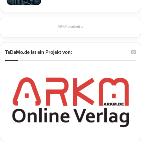
Synergieeffekte mit der ITK-Industrie und
zukünftige Geschäftsmodelle.
ARKM.marketing
Alle Angebote an der Schnittstelle zwischen
digitalen Technologien und der
TeDaMo.de ist ein Projekt von:
Automobilbranche bündelt die CeBIT künftig
unter dem Titel Digital Drive. „Die CeBIT ist
nicht nur die Plafform für den digitalen
Lifestyle, sondern auch für den Digital
Drivestyle. Er ist fester Bestandteil der CeBIT“,
sagte Pörschmann. Mit dem automotiveDAY
am CeBIT-Donnerstag, 8. März, wird es einen
eigenen Kongress zu dem Thema geben. Als
Sprecher sind unter anderem hochrangige