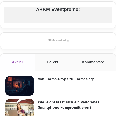
c
h
ARKM Eventpromo:
o
l
z
.
m
s
ARKM.marketing
c
o
n
Aktuell
Beliebt
Kommentare
s
u
l
t
Von Frame-Drops zu Framesieg:
i
n
g
G
Wie leicht lässt sich ein verlorenes
m
Smartphone kompromittieren?
b