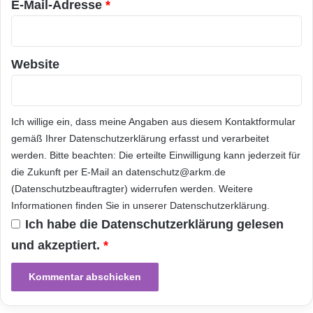
E-Mail-Adresse
*
t
V
e
m
Website
a
s
.
S
Ich willige ein, dass meine Angaben aus diesem Kontaktformular
e
gemäß Ihrer
Datenschutzerklärung
erfasst und verarbeitet
m
werden. Bitte beachten: Die erteilte Einwilligung kann jederzeit für
i
die Zukunft per E-Mail an datenschutz@arkm.de
n
a
(Datenschutzbeauftragter) widerrufen werden. Weitere
r
Informationen finden Sie in unserer
Datenschutzerklärung
.
v
Ich habe die
Datenschutzerklärung
gelesen
o
und akzeptiert.
*
n
d
e
r
s