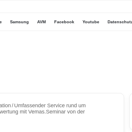
e Leute“-Tarife: Marketing-Trick oder echte Vorteile?
e
Samsung
AVM
Facebook
Youtube
Datenschut
ation
/
Umfassender Service rund um
swertung mit Vemas.Seminar von der