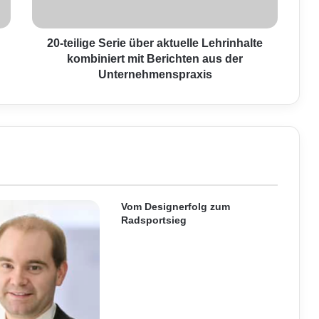
i
g
e
20-teilige Serie über aktuelle Lehrinhalte
S
kombiniert mit Berichten aus der
e
Unternehmenspraxis
r
i
e
ü
b
e
r
a
k
Vom Designerfolg zum
t
Radsportsieg
u
e
l
l
e
L