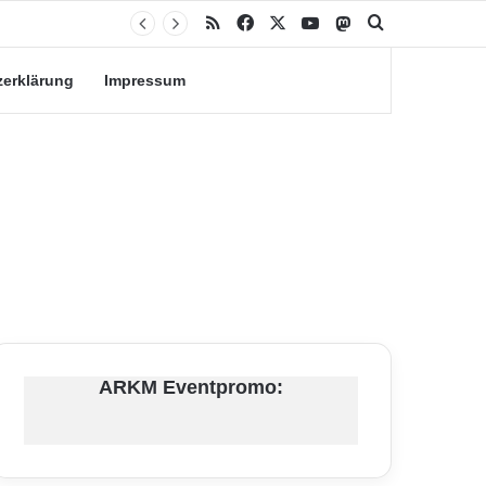
RSS
Facebook
X
YouTube
Mastodon
Suche nach
zerklärung
Impressum
ARKM Eventpromo: