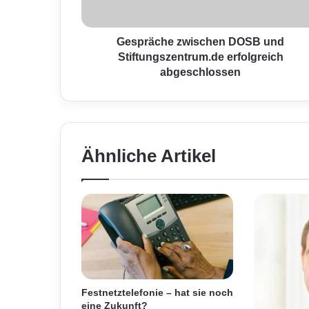
h
e
z
Gespräche zwischen DOSB und
w
Stiftungszentrum.de erfolgreich
i
abgeschlossen
s
c
h
e
n
Ähnliche Artikel
D
O
S
B
u
n
d
S
t
i
Festnetztelefonie – hat sie noch
f
eine Zukunft?