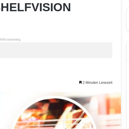
 SHELFVISION
RKM.marketing
2 Minuten Lesezeit