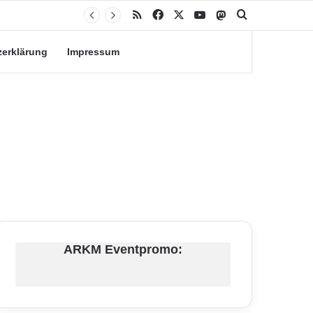
RSS
Facebook
X
YouTube
Mastodon
Suche nach
zerklärung
Impressum
ARKM Eventpromo: