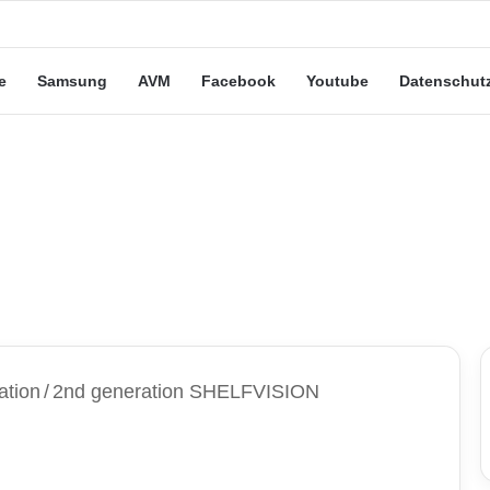
eute“-Tarife: Marketing-Trick oder echte Vorteile?
e
Samsung
AVM
Facebook
Youtube
Datenschut
ation
/
2nd generation SHELFVISION