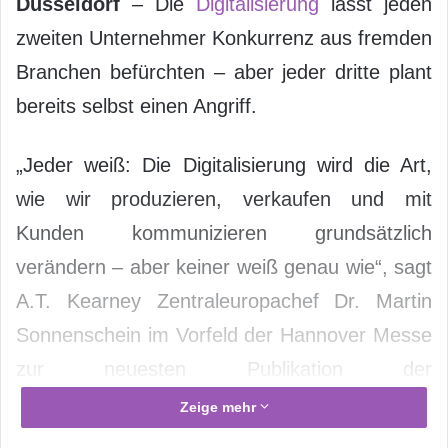
Düsseldorf
– Die
Digitalisierung
lässt jeden
zweiten Unternehmer Konkurrenz aus fremden
Branchen befürchten – aber jeder dritte plant
bereits selbst einen Angriff.
„Jeder weiß: Die Digitalisierung wird die Art,
wie wir produzieren, verkaufen und mit
Kunden kommunizieren grundsätzlich
verändern – aber keiner weiß genau wie“, sagt
A.T. Kearney Zentraleuropachef Dr. Martin
Sonnenschein im Vorfeld der Hannover Messe
zur neuesten Publikation der
Managementberatung. „Wir haben deshalb
Zeige mehr
analysiert, worauf sich Industrien,