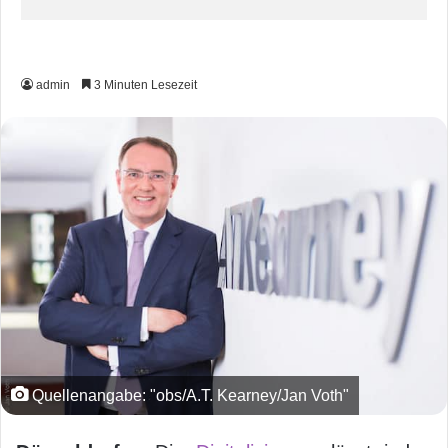
admin
3 Minuten Lesezeit
Quellenangabe: "obs/A.T. Kearney/Jan Voth"