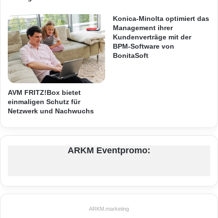
t
n
Vermittlungsdienst Uber, der ohne ein einziges
e
d
Konica-Minolta optimiert das
l
e
Management ihrer
eigenes Auto Taxiunternehmen weltweit das
s
s
Kundenverträge mit der
Wasser abgräbt.
t
BPM-Software von
D
a
BonitaSoft
i
n
g
d
i
s
t
AVM FRITZ!Box bietet
u
a
einmaligen Schutz für
n
l
Netzwerk und Nachwuchs
t
e
e
n
r
W
­
a
ARKM Eventpromo:
n
n
e
d
h
e
m
l
e
s
n
Quellenangabe: „obs/A.T. Kearney/Jan Voth“
ARKM.marketing
-