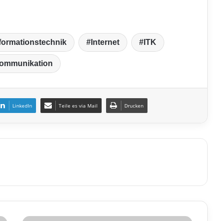
formationstechnik
Internet
ITK
kommunikation
LinkedIn
Teile es via Mail
Drucken