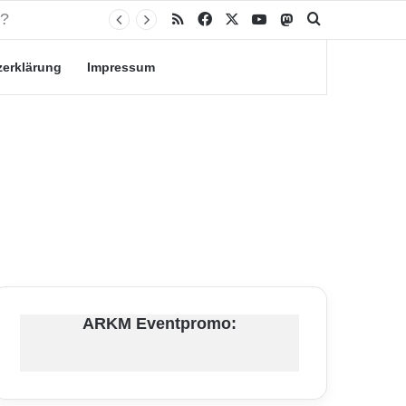
RSS
Facebook
X
YouTube
Mastodon
Suche nach
zerklärung
Impressum
ARKM Eventpromo: