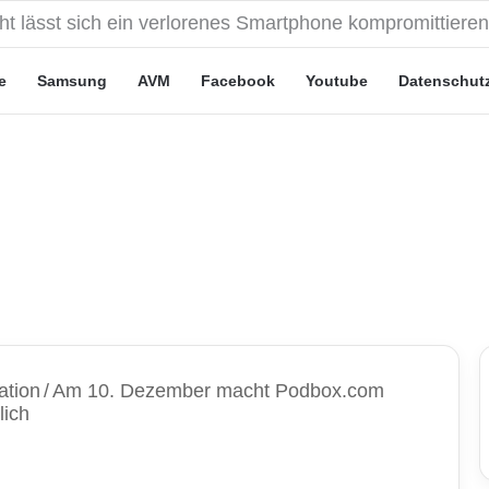
eute“-Tarife: Marketing-Trick oder echte Vorteile?
e
Samsung
AVM
Facebook
Youtube
Datenschut
ation
/
Am 10. Dezember macht Podbox.com
lich