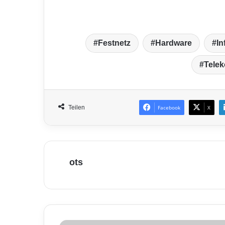
Festnetz
Hardware
In
Tele
Teilen
Facebook
X
ots