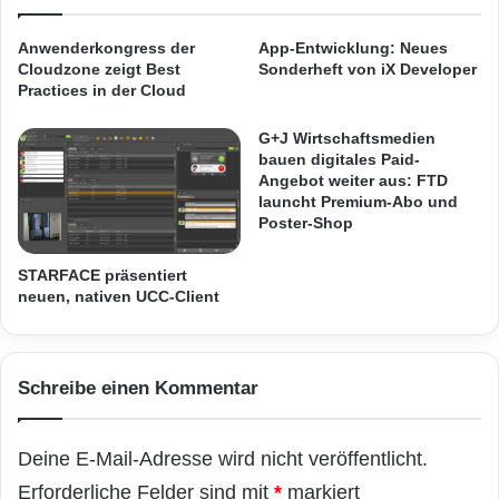
e
m
Risikomanagement, tiefgreifende Kontrollen im
r
m
Anwenderkongress der
App-Entwicklung: Neues
Supply-Chain-Management sowie
v
i
Cloudzone zeigt Best
Sonderheft von iX Developer
i
e
Practices in der Cloud
produktionsstättenweite kontinuierliche
c
r
e
Verbesserungsmassnahmen, die u. a.
e
G+J Wirtschaftsmedien
G
r
bauen digitales Paid-
Prüfverfahren bezüglich termingerechter
F
s
Angebot weiter aus: FTD
A
launcht Premium-Abo und
c
Lieferung und Produktkonformität umfassen.
Poster-Shop
C
h
In der neuen Überarbeitung wurde u. a. die
E
a
.
f
STARFACE präsentiert
Orientierung an der ISO-Norm auf ISO
c
neuen, nativen UCC-Client
f
o
t
9001:2008 aktualisiert. Branchenspezifische
m
D
Normen wie die AS9100 helfen Herstellern,
s
u
Schreibe einen Kommentar
t
r
kritische Kosten- und Terminfaktoren bis zur
a
c
r
Markteinführung im Auge zu behalten und den
h
Deine E-Mail-Adresse wird nicht veröffentlicht.
t
b
Kunden gleichzeitig die bestmöglichen
e
r
Erforderliche Felder sind mit
*
markiert