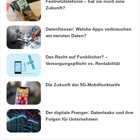
Festnetztelefonie – hat sie noch eine
Antriebsprodukten für spezifische Märkte. Wir
Zukunft?
beliefern die pharmazeutische Branche mit
pharmazeutischen Inhaltsstoffen und
Datenfresser: Welche Apps verbrauchen
am meisten Daten?
hochentwickelten Vorprodukten. Wir versorgen
die Branche für Luft- und Raumfahrt und
Das Recht auf Funklöcher? –
Verteidigung mit Spezialchemikalien, die in
Versorgungspflicht vs. Rentabilität
Feststoffmotoren für Trägerraketen und
Militärflugkörpern eingesetzt werden. Zudem
Die Zukunft der 5G-Mobilfunktarife
entwickelt und produziert AMPAC
Flüssigkeitsantriebssysteme, -ventile und -
strukturen für Raumfahrt und
Der digitale Pranger: Datenleaks und ihre
Folgen für Unternehmen
Raketenabwehranwendungen. Wir versorgen
die Brandschutzbranche mit Chemikalien und