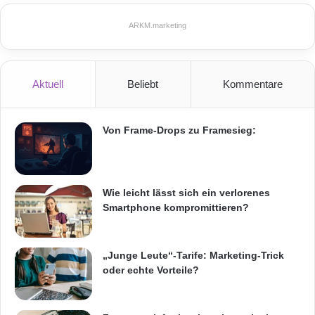
Hochpräzisionsstrukturen für
ARKM.marketing
Raumfahrtanwendungen. AMPAC-ISPs
Hauptgeschäftsstelle in Europa befindet sich
im irischen Dublin, und die Produktionsstätten
Aktuell
Beliebt
Kommentare
sind im Vereinten Königreich und Irland zu
finden. Zusätzliche Informationen über uns
Von Frame-Drops zu Framesieg:
finden Sie auf unseren Websites unter
und
.
ÜBER DIE AMERICAN PACIFIC
Wie leicht lässt sich ein verlorenes
Smartphone kompromittieren?
CORPORATION
„Junge Leute“-Tarife: Marketing-Trick
Die American Pacific Corporation (AMPAC) ist
oder echte Vorteile?
ein führender Auftragshersteller von
Feinchemikalien, Spezialchemikalien und