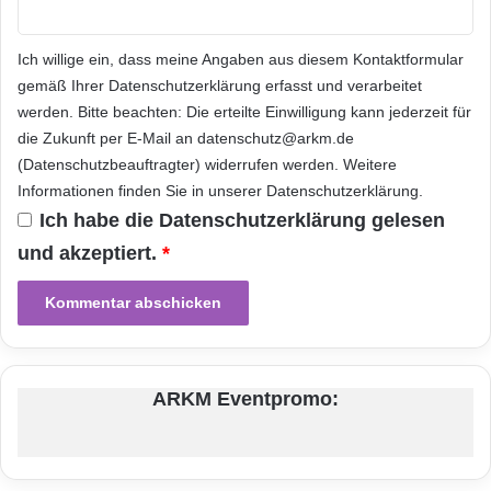
einschliesslich Schubdüsen,
r
t
Fluidtechniksystemen und Strukturen von
a
Ich willige ein, dass meine Angaben aus diesem Kontaktformular
m
Raumflugkörpern, gerecht zu werden.“
gemäß Ihrer
Datenschutzerklärung
erfasst und verarbeitet
M
werden. Bitte beachten: Die erteilte Einwilligung kann jederzeit für
a
ÜBER AMPAC-ISP CORP.
i
die Zukunft per E-Mail an datenschutz@arkm.de
n
(Datenschutzbeauftragter) widerrufen werden. Weitere
Informationen finden Sie in unserer
Datenschutzerklärung
.
AMPAC-ISP Corp., eine 100 %-ige Tochter der
Ich habe die
Datenschutzerklärung
gelesen
American Pacific Corporation, stellt
und akzeptiert.
*
Flüssigkeitsantriebssysteme mit einem und
zwei Treibstoffen und Schubdüsen für
Satelliten, Trägerraketen und Abfangjäger her.
Des Weiteren entwirft, entwickelt und
ARKM Eventpromo:
produziert AMPAC-ISP Hochleistungsventile,
Druckregler, Kaltgas-Antriebssysteme und