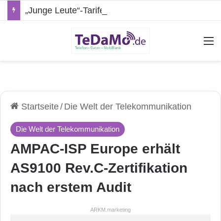
„Junge Leute“-Tarife: Marketing-Trick oder echte Vorteile?
A
Startseite
/
Die Welt der Telekommunikation
Die Welt der Telekommunikation
AMPAC-ISP Europe erhält
AS9100 Rev.C-Zertifikation
nach erstem Audit
ARKM.marketing