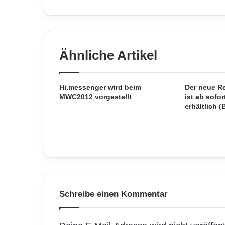
t
2
4
.
c
Ähnliche Artikel
o
m
s
t
Hi.messenger wird beim
Der neue R
a
MWC2012 vorgestellt
ist ab sofor
erhältlich (
r
t
e
t
Z
u
s
a
m
Schreibe einen Kommentar
m
e
n