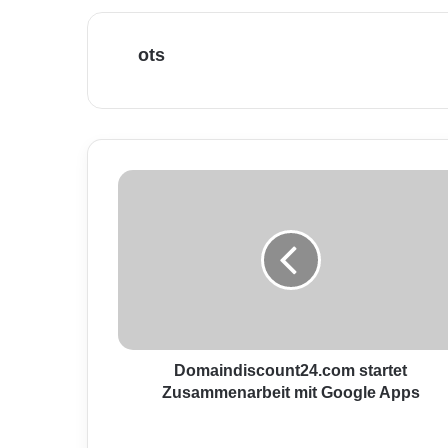
ots
D
o
m
a
i
n
d
i
s
c
Domaindiscount24.com startet
o
Zusammenarbeit mit Google Apps
u
n