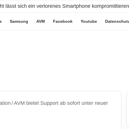
eute“-Tarife: Marketing-Trick oder echte Vorteile?
e
Samsung
AVM
Facebook
Youtube
Datenschut
ation
/
AVM bietet Support ab sofort unter neuer