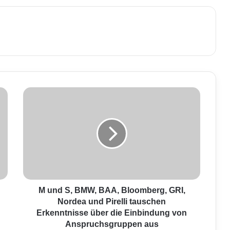
M
u
n
d
S
,
B
M
W
,
M und S, BMW, BAA, Bloomberg, GRI,
B
Nordea und Pirelli tauschen
A
Erkenntnisse über die Einbindung von
A
Anspruchsgruppen aus