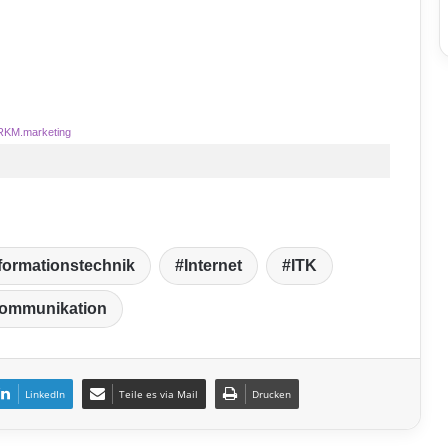
RKM.marketing
formationstechnik
Internet
ITK
kommunikation
LinkedIn
Teile es via Mail
Drucken