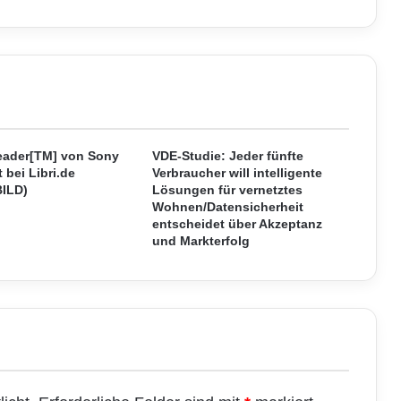
,
B
l
o
o
m
b
e
r
eader[TM] von Sony
VDE-Studie: Jeder fünfte
g
t bei Libri.de
Verbraucher will intelligente
BILD)
Lösungen für vernetztes
,
Wohnen/Datensicherheit
G
entscheidet über Akzeptanz
R
und Markterfolg
I
,
N
o
r
d
e
a
u