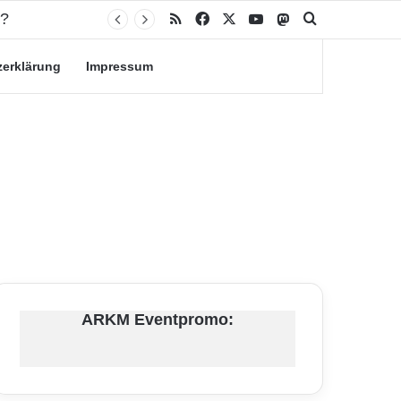
RSS
Facebook
X
YouTube
Mastodon
Suche nach
zerklärung
Impressum
ARKM Eventpromo: