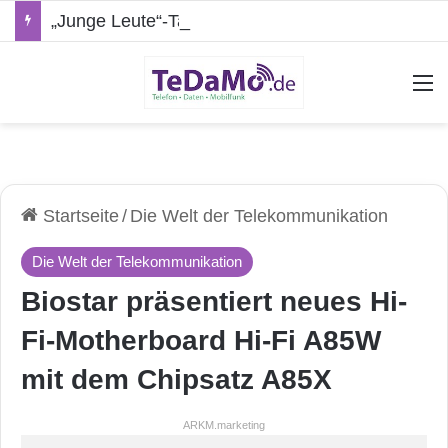
„Junge Leute“-Tarife: Marketing-Trick oder echte Vorteile?
A
Startseite
/
Die Welt der Telekommunikation
Die Welt der Telekommunikation
Biostar präsentiert neues Hi-
Fi-Motherboard Hi-Fi A85W
mit dem Chipsatz A85X
ARKM.marketing