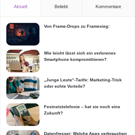
i
Aktuell
Beliebt
Kommentare
e
B
u
Von Frame-Drops zu Framesieg:
n
d
e
s
Wie leicht lässt sich ein verlorenes
k
Smartphone kompromittieren?
a
n
Quelle:
Deutsche Telekom AG
z
„Junge Leute“-Tarife: Marketing-Trick
l
Intelligente Transportsysteme und E-
oder echte Vorteile?
e
r
Mobility-Lösungen
i
n
Festnetztelefonie – hat sie noch eine
e
Die Smart City Transformation wird bereits
Zukunft?
x
aktiv durch gesetzgebende Institutionen wie
k
l
die Europäische Kommission gefördert und
Datenfresser: Welche Apps verbrauchen