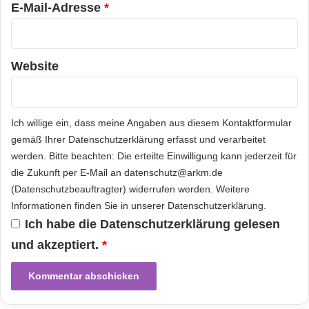
B
e
E-Mail-Adresse
*
e
Autovervollständigen im Auftragsassistenten.
r
r
g
Dieser schlaue Helfer öffnet anhand der ersten
e
l
i
o
Website
Buchstaben oder Ziffern eine Vorschlagsliste
c
b
aus der die Anwender den entsprechenden
h
a
S
l
Eintrag einfach auswählen können.
p
n
Ich willige ein, dass meine Angaben aus diesem Kontaktformular
r
u
Übersichtlicher lassen sich nun Aufträge
gemäß Ihrer
Datenschutzerklärung
erfasst und verarbeitet
a
m
werden. Bitte beachten: Die erteilte Einwilligung kann jederzeit für
gestalten: durch Anlegen von Titeln,
c
b
die Zukunft per E-Mail an datenschutz@arkm.de
h
e
Titelsummen und Titelnummern. Damit sieht
(Datenschutzbeauftragter) widerrufen werden. Weitere
t
r
e
Informationen finden Sie in unserer
Datenschutzerklärung
.
der Nutzer auf einen Blick, welche Leistungen
s
c
.
Ich habe die
Datenschutzerklärung
gelesen
und Materialien zusammengehören.
h
d
und akzeptiert.
*
n
e
o
v
Kostenlos nutzbar mit dem Programm ist der
l
i
o
Online-Service Lexware adress-check plus.
r
g