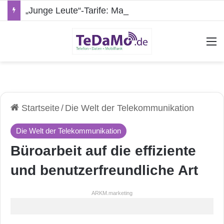
„Junge Leute“-Tarife: Marketing-Trick oder echte Vorteile?
A
Startseite
/
Die Welt der Telekommunikation
Die Welt der Telekommunikation
Büroarbeit auf die effiziente
und benutzerfreundliche Art
ARKM.marketing