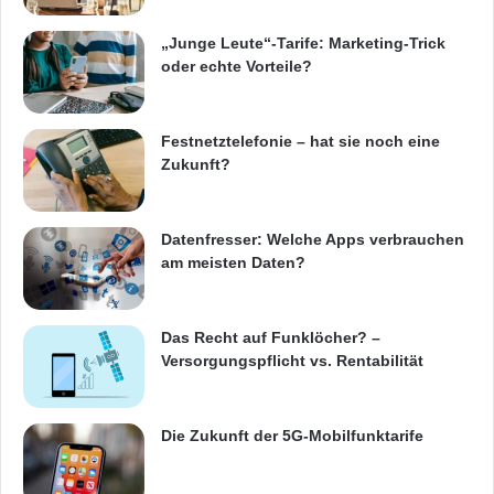
n
2012. Preise: Lexware handwerk plus 2012:
d
„Junge Leute“-Tarife: Marketing-Trick
e
oder echte Vorteile?
Erstanwender EUR 249,90 / Update EUR
r
n
149,90 Lexware financial office plus handwerk
Festnetztelefonie – hat sie noch eine
2012: Erstanwender EUR 499,90 / Update
Zukunft?
EUR 359,90
Datenfresser: Welche Apps verbrauchen
Verfügbar:
am meisten Daten?
Mitte Dezember 2011
Das Recht auf Funklöcher? –
Versorgungspflicht vs. Rentabilität
Systemvoraussetzungen:
Die Zukunft der 5G-Mobilfunktarife
– Microsoft Windows® XP ab SP3 – Microsoft
Windows® Vista ab SP 2 – Microsoft