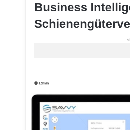
Business Intelli
Schienengüterve
A
admin