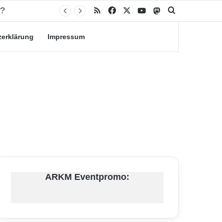
n?
RSS
Facebook
X
YouTube
Mastodon
Suche nach
zerklärung
Impressum
ARKM Eventpromo: