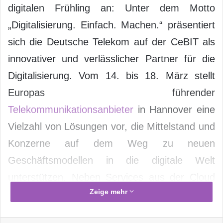
digitalen Frühling an: Unter dem Motto
„Digitalisierung. Einfach. Machen.“ präsentiert
sich die Deutsche Telekom auf der CeBIT als
innovativer und verlässlicher Partner für die
Digitalisierung. Vom 14. bis 18. März stellt
Europas führender
Telekommunikationsanbieter
in Hannover eine
Vielzahl von Lösungen vor, die Mittelstand und
Konzerne auf dem Weg zu neuen
Geschäftsmodellen in die digitale Welt
unterstützen. Neben Services aus der Cloud
Zeige mehr
gehören dazu M2M- und Sicherheitslösungen,
sich ergänzende
Produkte
aus Mobilfunk und