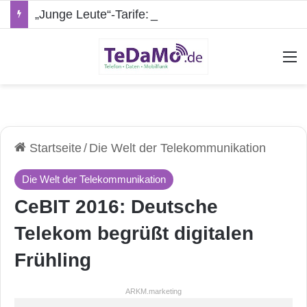
„Junge Leute“-Tarife: Marketing-Trick oder echte Vorteile?
A
Startseite
/
Die Welt der Telekommunikation
Die Welt der Telekommunikation
CeBIT 2016: Deutsche
Telekom begrüßt digitalen
Frühling
ARKM.marketing