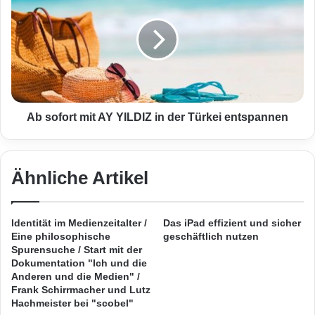
ü
s
Allianz SE sowie Vorstände und
r
o
N
f
Geschäftsführer der Deutschen Telekom über
e
o
Erfahrungen, Trends und konkrete Lösungen
t
r
z
t
der Digitalisierung.
e
m
v
i
Ab sofort mit AY YILDIZ in der Türkei entspannen
o
t
n
A
O
Y
2
Ähnliche Artikel
Y
u
I
n
L
d
D
Identität im Medienzeitalter /
Das iPad effizient und sicher
E
I
Eine philosophische
geschäftlich nutzen
-
Z
Spurensuche / Start mit der
P
i
Dokumentation "Ich und die
l
Anderen und die Medien" /
n
Frank Schirrmacher und Lutz
u
d
Hachmeister bei "scobel"
s
e
Quelle: Deutsche Telekom AG