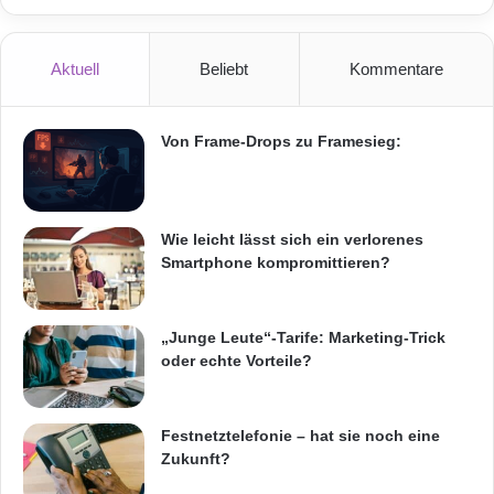
Videokonferenz-Roboter bis hin zu den
aufregenden Fashion-Tech-Visionen junger
Aktuell
Beliebt
Kommentare
Designer.
Von Frame-Drops zu Framesieg:
„Auf über 5.000 Quadratmetern Standfläche
machen wir die
digitale Transformation
für
Besucher erlebbar. Mit dem TRANSFORUM
Wie leicht lässt sich ein verlorenes
setzten wir Akzente als Dialogpartner und
Smartphone kompromittieren?
Impulsgeber. Und mit dem Begleitprogramm
‚The Bloom of Digital Life’ runden wir das
„Junge Leute“-Tarife: Marketing-Trick
oder echte Vorteile?
Markenerlebnis unterhaltsam ab“, erklärt Antje
Hundhausen, Vice President 3D Brand
Festnetztelefonie – hat sie noch eine
Experience.
Zukunft?