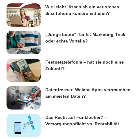
n
Wie leicht lässt sich ein verlorenes
d
Smartphone kompromittieren?
K
Der Zusammenschluss wird Smaatos
a
r
Wachstum über die kommenden 18 Monate
t
„Junge Leute“-Tarife: Marketing-Trick
erheblich beschleunigen. Er ermöglicht es
b
oder echte Vorteile?
a
Smaato, an der Seite eines etablierten lokalen
h
Partners in den chinesischen Markt tiefer
n
Festnetztelefonie – hat sie noch eine
Zukunft?
einzutreten, bietet somit einen Zugang zu
einer weiteren Milliarde mobilen chinesischen
Datenfresser: Welche Apps verbrauchen
Nutzern. Das Unternehmen verfügt mit dem
am meisten Daten?
Deal zudem über einen Partner mit dem
benötigten Kapital und den notwendigen
Das Recht auf Funklöcher? –
Ressourcen, um auch Smaato weitere
Versorgungspflicht vs. Rentabilität
internationale Akquisitionen zu ermöglichen.