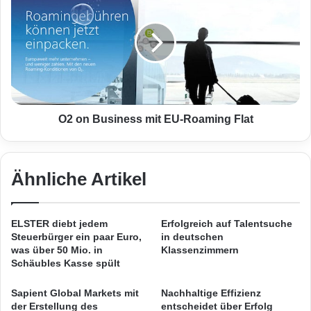
internationalisieren.
2
t
o
e
n
n
B
:
u
W
s
i
i
p
n
e
e
O2 on Business mit EU-Roaming Flat
o
s
u
s
t
m
P
Ähnliche Artikel
i
a
t
r
E
c
U
ELSTER diebt jedem
Erfolgreich auf Talentsuche
o
-
Quelle: „obs/Smaato/Julia Grudda“
Steuerbürger ein paar Euro,
in deutschen
u
R
was über 50 Mio. in
Klassenzimmern
r
o
Schäubles Kasse spült
Die Übernahme von Smaato öffnet dem
s
a
Werberiesen Spearhead drei wichtige
i
m
Sapient Global Markets mit
Nachhaltige Effizienz
m
i
der Erstellung des
entscheidet über Erfolg