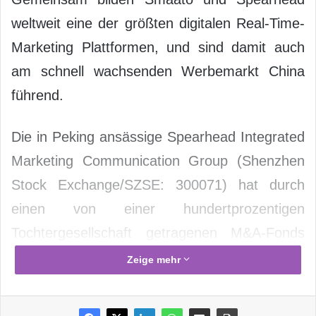
weltweit eine der größten digitalen Real-Time-
Marketing Plattformen, und sind damit auch
am schnell wachsenden Werbemarkt China
führend.
Die in Peking ansässige Spearhead Integrated
Marketing Communication Group (Shenzhen
Stock Exchange/SZSE: 300071) hat durch
einen von einer hundertprozentigen
Tochtergesellschaft getragenen M&A-Fonds
ein Angebot zur Übernahme des deutsch-
Zeige mehr
amerikanischen Unternehmens Smaato
vorgelegt. Die global führende Real-Time