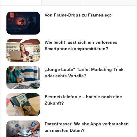
o
e
Telekommunikation
d
r
Von Frame-Drops zu Framesieg:
u
a
k
s
t
i
o
Wie leicht lässt sich ein verlorenes
n
Smartphone kompromittieren?
e
n
„Junge Leute“-Tarife: Marketing-Trick
oder echte Vorteile?
Festnetztelefonie – hat sie noch eine
Zukunft?
Datenfresser: Welche Apps verbrauchen
am meisten Daten?