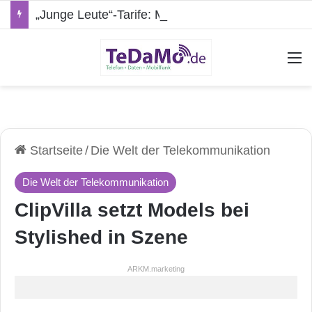
„Junge Leute“-Tarife: Marketing-Trick oder echte Vorteile?
A
Startseite
/
Die Welt der Telekommunikation
Die Welt der Telekommunikation
ClipVilla setzt Models bei
Stylished in Szene
ARKM.marketing