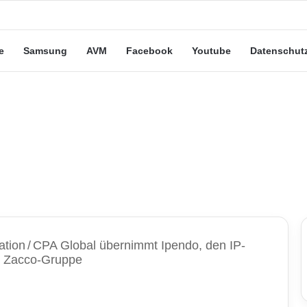
eute“-Tarife: Marketing-Trick oder echte Vorteile?
e
Samsung
AVM
Facebook
Youtube
Datenschut
ation
/
CPA Global übernimmt Ipendo, den IP-
er Zacco-Gruppe