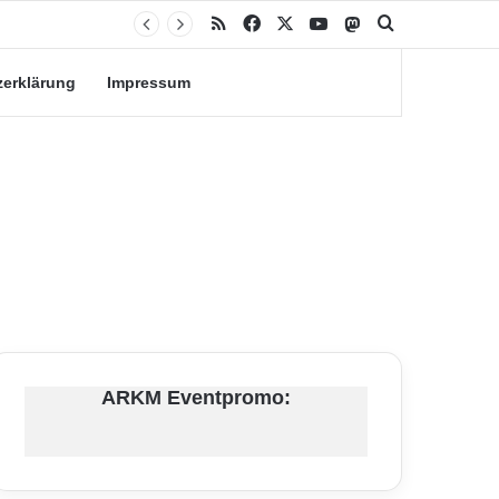
RSS
Facebook
X
YouTube
Mastodon
Suche nach
zerklärung
Impressum
ARKM Eventpromo: