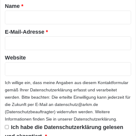
r
a
Name
*
2
ARKM.marketing
r
0
1
*
2
E-Mail-Adresse
*
,
M
a
Festnetz
Hardware
i
Website
n
Informationstechnik
Internet
ITK
z
Telekommunikation
Ich willige ein, dass meine Angaben aus diesem Kontaktformular
gemäß Ihrer
Datenschutzerklärung
erfasst und verarbeitet
werden. Bitte beachten: Die erteilte Einwilligung kann jederzeit für
die Zukunft per E-Mail an datenschutz@arkm.de
(Datenschutzbeauftragter) widerrufen werden. Weitere
Informationen finden Sie in unserer
Datenschutzerklärung
.
Ich habe die
Datenschutzerklärung
gelesen