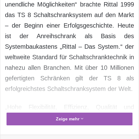
unendliche Möglichkeiten“ brachte Rittal 1999
das TS 8 Schaltschranksystem auf den Markt
– der Beginn einer Erfolgsgeschichte. Heute
ist der Anreihschrank als Basis des
Systembaukastens „Rittal – Das System.“ der
weltweite Standard für Schaltschranktechnik in
nahezu allen Branchen. Mit über 10 Millionen
gefertigten Schränken gilt der TS 8 als
erfolgreichstes Schaltschranksystem der Welt.
„Hohe Flexibilität, Effizienz, Qualität und
Sicherheit – das sind die Eigenschaften, die
Zeige mehr
den TS 8 zum Renner weltweit gemacht
haben“, erklärt Dr. Thomas Steffen,