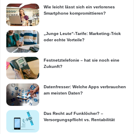
passgenaue Lösungen für
Wie leicht lässt sich ein verlorenes
Energieverteilungen, industrielle Automation,
Smartphone kompromittieren?
Gebäudetechnik und Rechenzentren
aufbauen. So müssen Kunden bei
„Junge Leute“-Tarife: Marketing-Trick
oder echte Vorteile?
verschiedenen Anwendungen nicht auf
unterschiedliche Schranktypen zurückgreifen,
Festnetztelefonie – hat sie noch eine
sondern können stets von den Vorteilen einer
Zukunft?
einheitlichen, universell einsetzbaren
Systemplattform und eines
Datenfresser: Welche Apps verbrauchen
Zubehörbaukastens profitieren.
am meisten Daten?
„Unsere Kunden können innerhalb kürzester
Das Recht auf Funklöcher? –
Versorgungspflicht vs. Rentabilität
Zeit auf Basis des weltweit einzigartigen
Zubehörprogramms individuelle