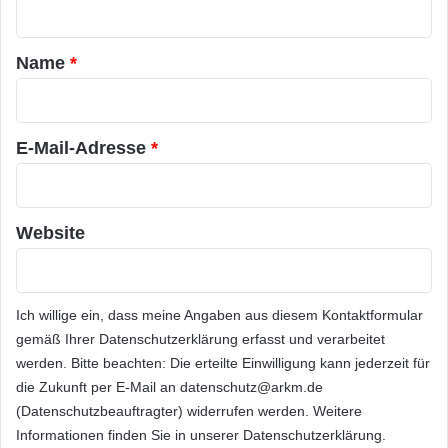
Gruppe per E-Mail.
t
a
Heise auf Facebook:
Name
*
r
www.facebook.com/heisemedien
*
E-Mail-Adresse
*
Orginal-Meldung:
ARKM.marketing
Website
Ich willige ein, dass meine Angaben aus diesem Kontaktformular
gemäß Ihrer
Datenschutzerklärung
erfasst und verarbeitet
Festnetz
Hardware
werden. Bitte beachten: Die erteilte Einwilligung kann jederzeit für
Informationstechnik
Internet
ITK
die Zukunft per E-Mail an datenschutz@arkm.de
(Datenschutzbeauftragter) widerrufen werden. Weitere
Telekommunikation
Informationen finden Sie in unserer
Datenschutzerklärung
.