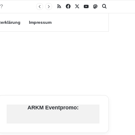
RSS
Facebook
X
YouTube
Mastodon
Suche nach
zerklärung
Impressum
ARKM Eventpromo: