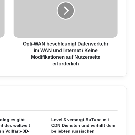
i
-
W
A
N
b
e
Opti-WAN beschleunigt Datenverkehr
s
im WAN und Internet / Keine
c
Modifikationen auf Nutzerseite
h
erforderlich
l
e
u
n
i
g
t
D
a
ologies gibt
Level 3 versorgt RuTube mit
t
it des weltweit
CDN-Diensten und verhilft dem
en Vollfarb-3D-
beliebten russischen
e