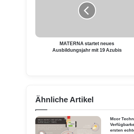
E
R
N
A
s
t
a
MATERNA startet neues
r
Ausbildungsjahr mit 19 Azubis
t
e
t
n
e
u
e
Ähnliche Artikel
s
A
u
s
Mcor Techn
b
Verfügbarke
ersten echt
i