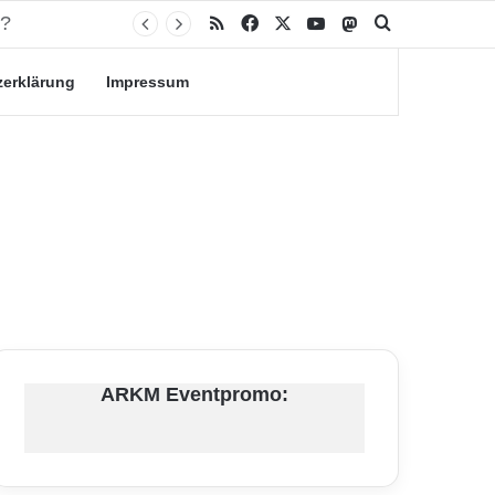
RSS
Facebook
X
YouTube
Mastodon
Suche nach
zerklärung
Impressum
ARKM Eventpromo: