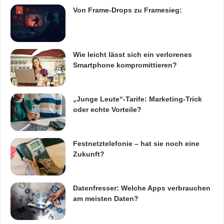
Von Frame-Drops zu Framesieg:
digitalen Wirtschaft sichert eine attraktive und
innovationsförderliche Arbeitsplatzkultur die
Zukunftsfähigkeit der Unternehmen“.
Wie leicht lässt sich ein verlorenes
Smartphone kompromittieren?
Interessierte IT-Unternehmen können sich ab
sofort bis spätestens zum 28. September
„Junge Leute“-Tarife: Marketing-Trick
oder echte Vorteile?
2012 bei Great Place to Work® zur Teilnahme
am Wettbewerb „Beste Arbeitgeber in der IT“
Festnetztelefonie – hat sie noch eine
anmelden. Ausführliche Informationen und die
Zukunft?
Anmeldeunterlagen gibt es unter:
http://www.greatplacetowork.de/beste-
Datenfresser: Welche Apps verbrauchen
arbeitgeber-in-der-it-2013
am meisten Daten?