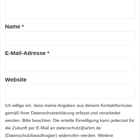
2013, differenziert nach verschiedenen
d
n
Größenklassen.
t
a
Name
*
Bewertungsbasis
r
*
Grundlage der Bewertung sind eine anonyme
E-Mail-Adresse
*
Mitarbeiterbefragung in den teilnehmenden
Unternehmen zu wichtigen Arbeitsplatzthemen
wie Führung, Zusammenarbeit,
Website
Wertschätzung, berufliche Entwicklung und
Work-Life-Balance sowie eine Analyse der
Ich willige ein, dass meine Angaben aus diesem Kontaktformular
Maßnahmen im Personalbereich mit den
gemäß Ihrer
Datenschutzerklärung
erfasst und verarbeitet
werden. Bitte beachten: Die erteilte Einwilligung kann jederzeit für
tragenden Säulen nachhaltige
die Zukunft per E-Mail an datenschutz@arkm.de
Personalführung, Chancengleichheit Diversity,
(Datenschutzbeauftragter) widerrufen werden. Weitere