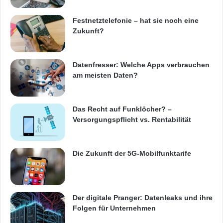
t
Karlsruhe
Neue Medien
e
Festnetztelefonie – hat sie noch eine
r
Zukunft?
w
e
g
Datenfresser: Welche Apps verbrauchen
s
am meisten Daten?
!
Das Recht auf Funklöcher? –
Versorgungspflicht vs. Rentabilität
Die Zukunft der 5G-Mobilfunktarife
Der digitale Pranger: Datenleaks und ihre
Folgen für Unternehmen