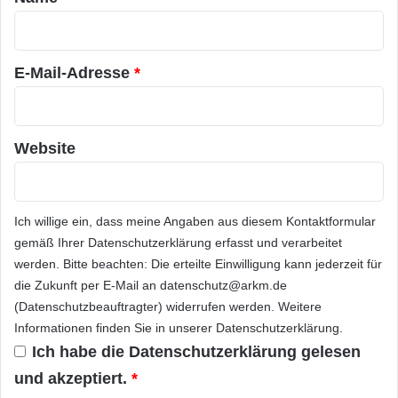
e
r
z
schon in den 70er Jahren vorhergesagt hatte,
u
*
dass das Internet die Informationsautobahn
r
E-Mail-Adresse
*
B
der Zukunft werden würde. Durch die Leaders
e
Platform werden wir gemeinsam einzigartige
h
a
und kreative Lösungen finden.“
Website
n
d
l
ÜBER AL GORE
u
Ich willige ein, dass meine Angaben aus diesem Kontaktformular
n
g
gemäß Ihrer
Datenschutzerklärung
erfasst und verarbeitet
Albert Arnold Gore, geboren 1948, ist US-
v
werden. Bitte beachten: Die erteilte Einwilligung kann jederzeit für
amerikanischer Politiker, Geschäftsmann,
o
die Zukunft per E-Mail an datenschutz@arkm.de
n
Produzent von Dokumentarfilmen und
(Datenschutzbeauftragter) widerrufen werden. Weitere
H
Informationen finden Sie in unserer
Datenschutzerklärung
.
y
Friedensnobelpreisträger. Gore war
Ich habe die
Datenschutzerklärung
gelesen
p
Präsidentschaftskandidat [http://
e
und akzeptiert.
*
r