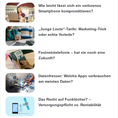
Wie leicht lässt sich ein verlorenes
am dritthäufigsten gesehenen Dokumentarfilm
Smartphone kompromittieren?
der Filmgeschichte. Für seine Teilnahme an
Konferenzen sowie für seine Arbeit an
„Junge Leute“-Tarife: Marketing-Trick
mehreren anderen Studien erhielt er auch den
oder echte Vorteile?
Friedensnobelpreis. Al Gore kam 2007 nach
Istanbul, um eine Rede zur globalen
Festnetztelefonie – hat sie noch eine
Zukunft?
Erwärmung zu halten.
Datenfresser: Welche Apps verbrauchen
ÜBER TURKCELL
am meisten Daten?
Turkcell ist ein führender türkischer
Das Recht auf Funklöcher? –
Kommunikations- und Technologieanbieter mit
Versorgungspflicht vs. Rentabilität
34,7 Millionen Nutzern und einem Marktanteil