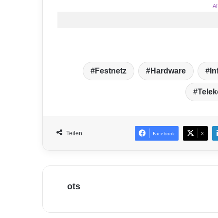
A
Festnetz
Hardware
In
Tele
Teilen
Facebook
X
ots