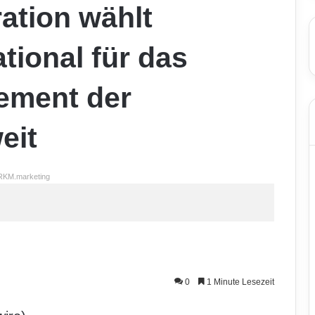
ation wählt
tional für das
ement der
eit
RKM.marketing
0
1 Minute Lesezeit