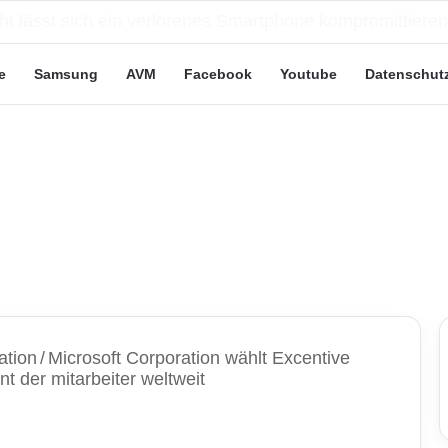
eute“-Tarife: Marketing-Trick oder echte Vorteile?
e
Samsung
AVM
Facebook
Youtube
Datenschut
ation
/
Microsoft Corporation wählt Excentive
t der mitarbeiter weltweit