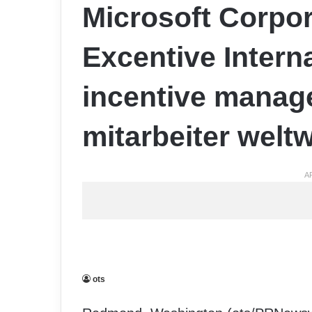
Microsoft Corpor
Excentive Interna
incentive manag
mitarbeiter weltw
A
ots