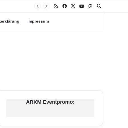
RSS
Facebook
X
YouTube
Mastodon
Suche nach
zerklärung
Impressum
ARKM Eventpromo: