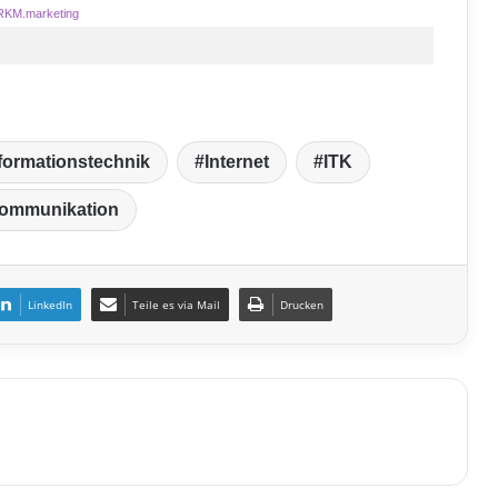
RKM.marketing
formationstechnik
Internet
ITK
kommunikation
LinkedIn
Teile es via Mail
Drucken