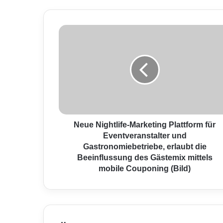
N
e
u
e
N
i
g
h
t
l
Neue Nightlife-Marketing Plattform für
i
Eventveranstalter und
f
Gastronomiebetriebe, erlaubt die
e
Beeinflussung des Gästemix mittels
-
mobile Couponing (Bild)
M
a
r
k
e