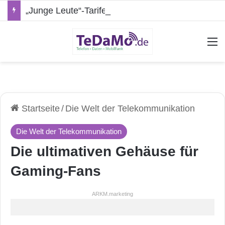
„Junge Leute“-Tarife: Marketing-Trick oder echte Vorteile?
A
Startseite
/
Die Welt der Telekommunikation
Die Welt der Telekommunikation
Die ultimativen Gehäuse für
Gaming-Fans
ARKM.marketing