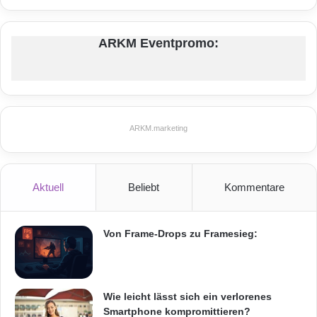
,
M
ARKM Eventpromo:
e
s
s
e
g
e
ARKM.marketing
l
ä
n
d
Aktuell
Beliebt
Kommentare
e
B
e
Von Frame-Drops zu Framesieg:
r
l
i
n
,
Wie leicht lässt sich ein verlorenes
w
Smartphone kompromittieren?