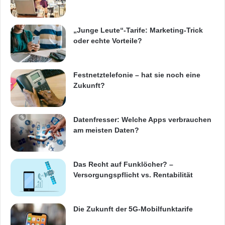
w
w
.
„Junge Leute“-Tarife: Marketing-Trick
e
oder echte Vorteile?
u
r
o
Festnetztelefonie – hat sie noch eine
-
Zukunft?
i
d
Datenfresser: Welche Apps verbrauchen
am meisten Daten?
Das Recht auf Funklöcher? –
Versorgungspflicht vs. Rentabilität
Die Zukunft der 5G-Mobilfunktarife