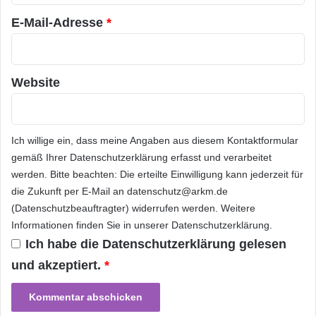
*
I
D
E-Mail-Adresse
*
Telekommunikation
2
0
1
2
Website
2
4
.
-
Ich willige ein, dass meine Angaben aus diesem Kontaktformular
2
gemäß Ihrer
Datenschutzerklärung
erfasst und verarbeitet
6
werden. Bitte beachten: Die erteilte Einwilligung kann jederzeit für
.
die Zukunft per E-Mail an datenschutz@arkm.de
A
(Datenschutzbeauftragter) widerrufen werden. Weitere
p
r
Informationen finden Sie in unserer
Datenschutzerklärung
.
i
Ich habe die
Datenschutzerklärung
gelesen
l
und akzeptiert.
*
2
0
1
2