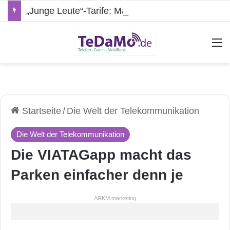
„Junge Leute“-Tarife: Marketing-Trick oder echte Vorteile?
A
Startseite
/
Die Welt der Telekommunikation
Die Welt der Telekommunikation
Die VIATAGapp macht das
Parken einfacher denn je
ARKM.marketing