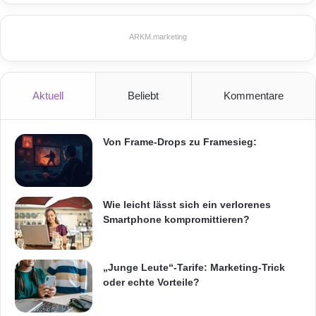
VIATAG wurde eine neue Generation von
RFID-basierten Zugangs- und Bezahllösungen
ARKM.marketing
für den ruhenden und fließenden
Straßenverkehr
geschaffen, welche vielfältige
Aktuell
Beliebt
Kommentare
Mobilitätsdienste im urbanen Umfeld
ermöglicht und die zukünftige Vernetzung des
Von Frame-Drops zu Framesieg:
Fahrzeuges mit der
Infrastruktur
vorantreibt.
Orginal-Meldung:
Wie leicht lässt sich ein verlorenes
Smartphone kompromittieren?
ARKM.marketing
„Junge Leute“-Tarife: Marketing-Trick
oder echte Vorteile?