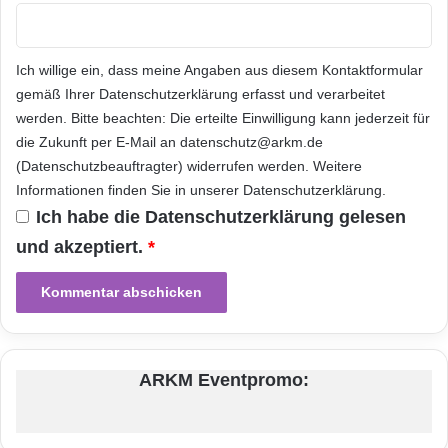
möglich zu gestalten und dadurch P+R noch
attraktiver zu machen.“ Zukünftig sollen auch
Ich willige ein, dass meine Angaben aus diesem Kontaktformular
der Belegungsgrad der Parkhäuser sowie die
gemäß Ihrer
Datenschutzerklärung
erfasst und verarbeitet
werden. Bitte beachten: Die erteilte Einwilligung kann jederzeit für
Livezeiten der angebundenen öffentlichen
die Zukunft per E-Mail an datenschutz@arkm.de
Verkehrsmittel in unsere App integriert und
(Datenschutzbeauftragter) widerrufen werden. Weitere
Informationen finden Sie in unserer
Datenschutzerklärung
.
dem Nutzer angezeigt werden. „Damit wird
Ich habe die
Datenschutzerklärung
gelesen
Park-and-Ride dann noch einfacher als je
und akzeptiert.
*
zuvor“, da ist sich der VIATAG-
Produktmanager sicher.
Die motionID technologies AG ist der
ARKM Eventpromo:
Spezialist für innovative Zugangs- und
Bezahllösungen. Mit dem AutoID-System