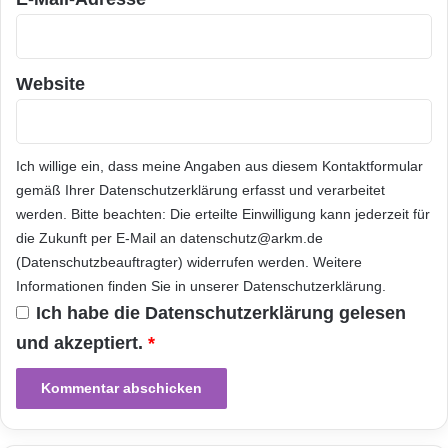
ö
e
Certified(R)-Fernseher sind derzeit von
s
n
u
folgenden Mitgliedsunternehmen verfügbar:
u
n
t
Website
g
AwoX, Broadcom, Cabot, Compal, Funai, HP,
z
e
Hitachi, JVC, LG, MStar, Panasonic, Philips,
e
n
r
a
Pioneer, Samsung, SANYO, Sharp, Sony,
g
Ich willige ein, dass meine Angaben aus diesem Kontaktformular
n
e
Toshiba und Trident. Eine vollständige Liste
e
gemäß Ihrer
Datenschutzerklärung
erfasst und verarbeitet
m
r
werden. Bitte beachten: Die erteilte Einwilligung kann jederzeit für
von Modellen für Certified-Fernseher ist
e
s
die Zukunft per E-Mail an datenschutz@arkm.de
i
t
verfügbar unter DLNA Certified Product
(Datenschutzbeauftragter) widerrufen werden. Weitere
n
e
Informationen finden Sie in unserer
Datenschutzerklärung
.
Search [
d
http://www.dlna.org/products
.
r
e
Ich habe die
Datenschutzerklärung
gelesen
S
z
t
und akzeptiert.
*
Für weitere Informationen über DLNA
u
e
k
l
besuchen Sie bitte unsere Website
ü
l
n
http://www.DLNA.org
oder finden Sie uns auf
e
f