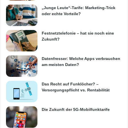
gegründete Gruppe errichtete und unterhält
„Junge Leute“-Tarife: Marketing-Trick
eine Plattform der
Interoperabilität
, die auf
oder echte Vorteile?
offenen und etablierten Branchenstandards
basiert. Sofern Hersteller diese anwenden,
Festnetztelefonie – hat sie noch eine
Zukunft?
können Medieninhalte über verkabelte und
kabellose Netzwerke genutzt werden. Mehr als
Datenfresser: Welche Apps verbrauchen
200 Unternehmen aus verschiedenen
am meisten Daten?
Branchen auf der ganzen Welt haben sich
DLNA angeschlossen und stellen die nötige
Das Recht auf Funklöcher? –
Versorgungspflicht vs. Rentabilität
Zeit und die Ressourcen bereit, um ihre
Vorstellung zu verwirklichen. Folgende
Die Zukunft der 5G-Mobilfunktarife
Mitglieder fördern DLNA: ACCESS, ATT,
AwoX, Broadcom, CableLabs, Cisco,