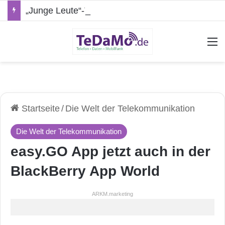
„Junge Leute“-Tarife: Marketing-Trick oder echte Vorteile?
A
Startseite
/
Die Welt der Telekommunikation
Die Welt der Telekommunikation
easy.GO App jetzt auch in der
BlackBerry App World
ARKM.marketing