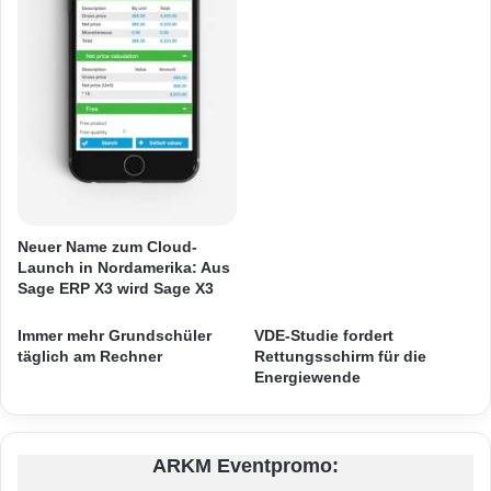
n
o
Quelle: ots
F
n
R
i
I
c
ARKM.marketing
T
-
Z
S
!
o
B
r
o
t
x
i
-
App für den öffentlichen Nahverkehr mit
m
Neuer Name zum Cloud-
Verbindungsauskunft
M
e
Launch in Nordamerika: Aus
o
n
Sage ERP X3 wird Sage X3
d
BlackBerry App World
easy.GO App
t
e
u
Immer mehr Grundschüler
VDE-Studie fordert
l
GO-Vorteilen im Mitteldeutschen
m
täglich am Rechner
Rettungsschirm für die
l
Verkehrsverbund
E
Energiewende
e
C
Haltestellenfinder
Netzpläne
Q
U
ARKM Eventpromo:
A
Service- und Ticket-App easy.GO