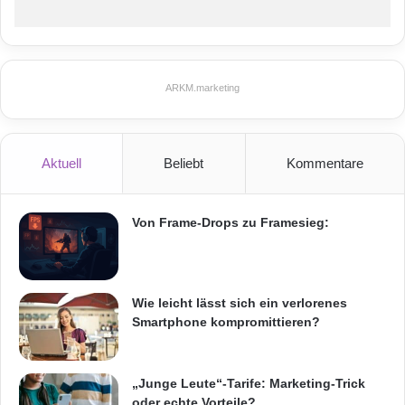
-
F
Smartphone
Ticketkauf
o
l
Verkehrsverbund Rhein-Sieg
i
ARKM.marketing
e
n
k
o
Aktuell
Beliebt
Kommentare
n
d
e
Von Frame-Drops zu Framesieg:
n
s
a
t
Wie leicht lässt sich ein verlorenes
o
Smartphone kompromittieren?
r
e
n
„Junge Leute“-Tarife: Marketing-Trick
oder echte Vorteile?