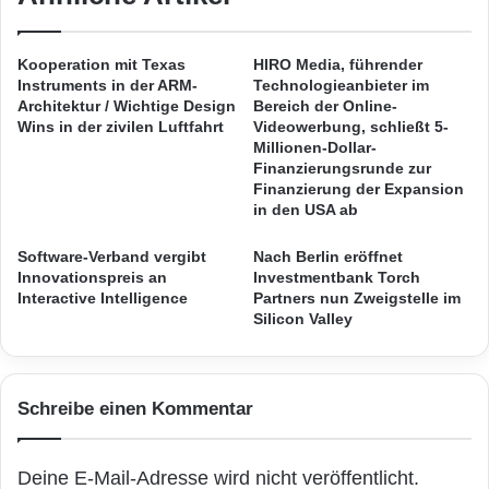
Die Technik hinter dem Testfeld
h
e
r
n
a
–
Das Darmstädter Testnetz soll 18 Antennen
Kooperation mit Texas
HIRO Media, führender
u
d
Instruments in der ARM-
Technologieanbieter im
an sechs Standorten umfassen und im
b
i
Architektur / Wichtige Design
Bereich der Online-
e
e
Wins in der zivilen Luftfahrt
Videowerbung, schließt 5-
Frühjahr fertig sein. Die ersten Antennen sind
n
Millionen-Dollar-
n
Finanzierungsrunde zur
f
nun am Standort Mina-Rees-Straße in Betrieb
e
Finanzierung der Expansion
ü
u
gegangen. Das Testfeld basiert auf dem
in den USA ab
r
e
d
S
zukünftigen Standard der
Software-Verband vergibt
Nach Berlin eröffnet
a
p
Innovationspreis an
Investmentbank Torch
Mobilfunkkomponente 5G New Radio . Die
s
e
Interactive Intelligence
Partners nun Zweigstelle im
N
e
Antennen nutzen eine Testlizenz für
Silicon Valley
e
d
t
b
Feldversuche im 3,7-GHz-Spektrum. Zum
z
o
Einsatz kommt Technologie von Ericsson.
2
x
Schreibe einen Kommentar
0
1
„Nachdem unsere Experten in den
9
Deine E-Mail-Adresse wird nicht veröffentlicht.