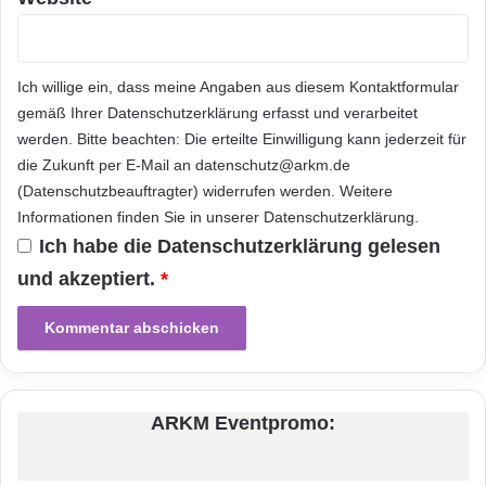
Massive MIMO (Multiple Input, Multiple
Output) ist eine Technologie, bei der die
Ich willige ein, dass meine Angaben aus diesem Kontaktformular
Anzahl der Sende- und Empfangsantennen
gemäß Ihrer
Datenschutzerklärung
erfasst und verarbeitet
massiv erhöht wird. Durch die hohe Zahl an
werden. Bitte beachten: Die erteilte Einwilligung kann jederzeit für
die Zukunft per E-Mail an datenschutz@arkm.de
Antennenelementen – in einer 5G Antenne
(Datenschutzbeauftragter) widerrufen werden. Weitere
sind das bis zu 64 – kann Massive MIMO eine
Informationen finden Sie in unserer
Datenschutzerklärung
.
Ich habe die
Datenschutzerklärung
gelesen
sehr viel präzisere und auf den Nutzer
und akzeptiert.
*
ausgerichtete Verbindung erzeugen. Mit Hilfe
einer intelligenten Antennentechnik, dem so
genannten Beamforming, werden
Sendeantennen optimal ausgerichtet. Dadurch
ARKM Eventpromo:
kann das Frequenzspektrum viel effizienter als
bislang genutzt werden.