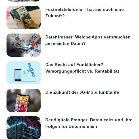
als 50 Antennen.
Festnetztelefonie – hat sie noch eine
Zukunft?
Seit Ende Januar ist das Feld der 15
teilnehmenden Startups aus Deutschland,
Datenfresser: Welche Apps verbrauchen
Dänemark, Frankreich, Polen, den
am meisten Daten?
Niederlanden, England, Israel und Finnland im
hubraum Prototyping Programm komplett. Der
Das Recht auf Funklöcher? –
Versorgungspflicht vs. Rentabilität
Fokus liegt auf den Bereichen
Virtual/
Augmented Reality
, Virtual Gaming,
Die Zukunft der 5G-Mobilfunktarife
Entertainment, Robotics und Future Mobility.
Dabei geht es um konkrete Anwendungen, die
hohe Bandbreiten und extrem geringe
Der digitale Pranger: Datenleaks und ihre
Latenzzeiten benötigen und deshalb auf 5G
Folgen für Unternehmen
angewiesen sind. Die Startups im hubraum 5G