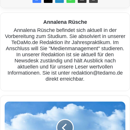
sammeln“, sagt Walter Goldenits, Technikchef
der
Telekom Deutschland
. „Wir freuen uns,
dass die Digitalstadt Darmstadt nun nach
Annalena Rüsche
Annalena Rüsche befindet sich aktuell in der
Berlin und Hamburg ebenfalls zu den
Vorbereitung zum Studium. Sie absolviert in unserer
Vorreitern des neuen
TeDaMo.de Redaktion ihr Jahrespraktikum. Im
Anschluss will Sie "Medienmanagement" studieren.
Kommunikationsstandards gehört. Und wir
In unserer Redaktion ist sie aktuell für den
Newsdesk zuständig und hält Ausblick nach
werden in diesem Jahr noch weitere Tests
aktuellen und für unsere Leser wertvollen
starten. Denn an 5G führt 2019 kein Weg
Informationen. Sie ist unter redaktion@tedamo.de
direkt erreichbar.
vorbei.“
Jochen Partsch, Oberbürgermeister der
T
Wissenschaftsstadt Darmstadt: „Als
e
l
Digitalstadt Darmstadt wollen wir nationaler
e
und internationaler Vorreiter in der Erprobung
k