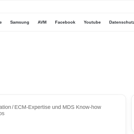
eute“-Tarife: Marketing-Trick oder echte Vorteile?
e
Samsung
AVM
Facebook
Youtube
Datenschut
ation
/
ECM-Expertise und MDS Know-how
os