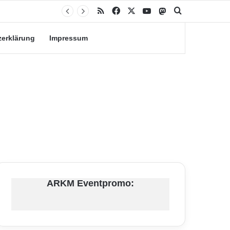
RSS
Facebook
X
YouTube
Mastodon
Suche nach
zerklärung
Impressum
ARKM Eventpromo: