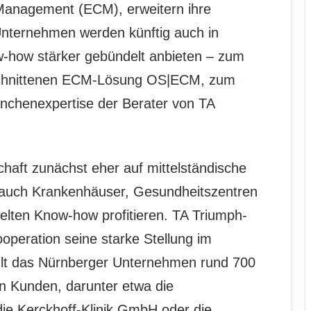
 Management (ECM), erweitern ihre
nternehmen werden künftig auch in
w-how stärker gebündelt anbieten – zum
geschnittenen ECM-Lösung OS|ECM, zum
nchenexpertise der Berater von TA
chaft zunächst eher auf mittelständische
 auch Krankenhäuser, Gesundheitszentren
lten Know-how profitieren. TA Triumph-
Kooperation seine starke Stellung im
lt das Nürnberger Unternehmen rund 700
n Kunden, darunter etwa die
die Kerckhoff-Klinik GmbH oder die