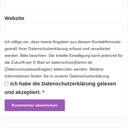
Jud Cary von EIDR und Keith Hill von ISAN
8
0
wurden als
Führungskräfte
in der
2
Website
.
Vorstandsebene benannt, um sich gemeinsam
1
mit den Geschäftsführern beider
1
a
Organisationen um diese Probleme zu
Ich willige ein, dass meine Angaben aus diesem Kontaktformular
c
kümmern.
A
gemäß Ihrer
Datenschutzerklärung
erfasst und verarbeitet
c
werden. Bitte beachten: Die erteilte Einwilligung kann jederzeit für
c
die Zukunft per E-Mail an datenschutz@arkm.de
Für weitere Informationen kontaktieren Sie:
e
(Datenschutzbeauftragter) widerrufen werden. Weitere
s
Informationen finden Sie in unserer
Datenschutzerklärung
.
s
www.eidr.org
[
http://www.eidr.org/
] Don
Ich habe die
Datenschutzerklärung
gelesen
P
o
Dulchinos, Geschäftsführer
und akzeptiert.
*
i
n
www.isan.org
t
[
http://www.isan.org/
] Regis
d
Flad, Geschäftsführer
e
r