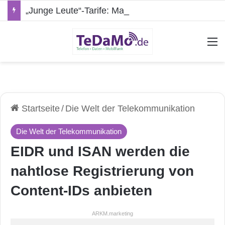
„Junge Leute“-Tarife: Marketing-Trick oder echte Vorteile?
A
Startseite
/
Die Welt der Telekommunikation
Die Welt der Telekommunikation
EIDR und ISAN werden die
nahtlose Registrierung von
Content-IDs anbieten
ARKM.marketing