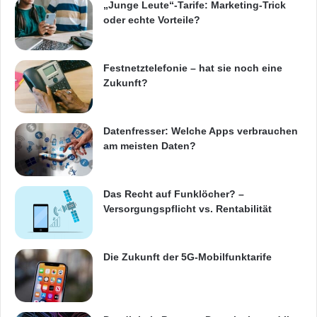
Orginal-Meldung:
„Junge Leute“-Tarife: Marketing-Trick
oder echte Vorteile?
ARKM.marketing
Festnetztelefonie – hat sie noch eine
Zukunft?
Datenfresser: Welche Apps verbrauchen
Festnetz
Hardware
am meisten Daten?
Informationstechnik
Internet
ITK
Das Recht auf Funklöcher? –
Telekommunikation
Versorgungspflicht vs. Rentabilität
Die Zukunft der 5G-Mobilfunktarife