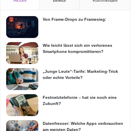
Aktuell
Beliebt
Kommentare
s
Vorgehensweise eine hohe Qualität der
e
Ergebnisse und absolute Budgettreue sicher.
-
S
Von Frame-Drops zu Framesieg:
Das Consulting-Angebot erstreckt sich von der
y
s
strategischen über die versicherungs- und
t
bankfachliche bis zur IT-Beratung.
e
Wie leicht lässt sich ein verlorenes
m
Smartphone kompromittieren?
e
Orginal-Meldung:
2
0
„Junge Leute“-Tarife: Marketing-Trick
1
ARKM.marketing
oder echte Vorteile?
1
Festnetztelefonie – hat sie noch eine
Zukunft?
Festnetz
Hardware
Datenfresser: Welche Apps verbrauchen
Informationstechnik
Internet
ITK
am meisten Daten?