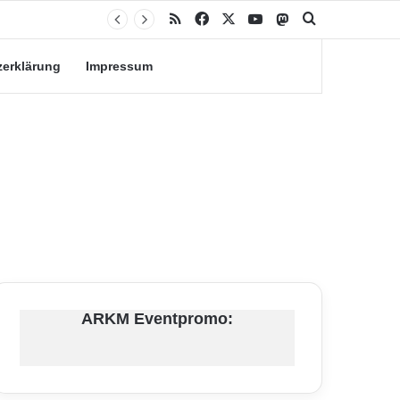
RSS
Facebook
X
YouTube
Mastodon
Suche nach
zerklärung
Impressum
ARKM Eventpromo: