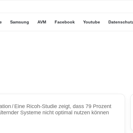
eute“-Tarife: Marketing-Trick oder echte Vorteile?
e
Samsung
AVM
Facebook
Youtube
Datenschut
ation
/
Eine Ricoh-Studie zeigt, dass 79 Prozent
lternder Systeme nicht optimal nutzen können