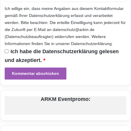
r
(MPS) erkennt mit Hilfe von Sensoren
e
Ich willige ein, dass meine Angaben aus diesem Kontaktformular
h
selbstständig einen Brand, schliesst das Modul
gemäß Ihrer
Datenschutzerklärung
erfasst und verarbeitet
o
werden. Bitte beachten: Die erteilte Einwilligung kann jederzeit für
sofort kurz und informiert gleichzeitig die
u
die Zukunft per E-Mail an datenschutz@arkm.de
s
anderen Module der Installation per Funksignal
(Datenschutzbeauftragter) widerrufen werden. Weitere
e
-
über den Brandfall. Durch die Weitergabe des
Informationen finden Sie in unserer
Datenschutzerklärung
.
I
Ich habe die
Datenschutzerklärung
gelesen
Signals wird innert kürzester Zeit in einer Art
m
und akzeptiert.
*
p
Dominoeffekt die ganze Anlage abgeschaltet.
l
Mittels einem an geeigneter Stelle installierten
e
m
„Not-Aus“-Knopf kann die gesamte
e
n
Photovoltaikanlage jederzeit auch manuell
t
ARKM Eventpromo:
abgeschaltet werden.
i
e
r
Überspannungs- und Blitzschutz
u
n