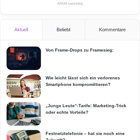
ARKM.marketing
g
Neben dem Brandschutz dient das Esmolo
Module Protection System (MPS) auch dem
Schutz von Bypass-Dioden und Solarzellen im
Aktuell
Beliebt
Kommentare
Fall einer Überspannung oder eines
Blitzschlages. So funktionierte das
Von Frame-Drops zu Framesieg:
Schutzsystem in Tests auch nach einem
induzierten Spitzenstrom von bis 720A bei
Wie leicht lässt sich ein verlorenes
einem simulierten Blitzschlag von 44kA
Smartphone kompromittieren?
einwandfrei. Ohne Schutzsystem würden
solche Werte unweigerlich zu Schäden an den
„Junge Leute“-Tarife: Marketing-Trick
oder echte Vorteile?
Modulen führen.
Diebstahlschutz
Festnetztelefonie – hat sie noch eine