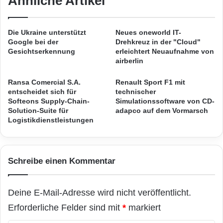
Ähnliche Artikel
J
g
November 2010 die Photovoltaik¬industrie auf,
a
l
umgehend technische Lösungen für den
h
e
Die Ukraine unterstützt
Neues oneworld IT-
r
i
Google bei der
Drehkreuz in der "Cloud"
gefahrlosen Einsatz zu erarbeiten.
2
c
Gesichtserkennung
erleichtert Neuaufnahme von
0
h
airberlin
3
t
Mit Esmolo Module Protection System (MPS),
0
Ä
Ransa Comercial S.A.
Renault Sport F1 mit
dem innovativen elektronischen Schutzsystem
k
p
entscheidet sich für
technischer
o
Softeons Supply-Chain-
Simulationssoftware von CD-
f
für Photovoltaik Module, bietet Esmolo AG
Solution-Suite für
adapco auf dem Vormarsch
m
e
Logistikdienstleistungen
m
l
eine Lösung gegen das Problem des
e
m
lebensgefährlichen Stromschlages für
n
i
?
t
Feuerwehrleute im Brandfall.
Schreibe einen Kommentar
B
i
r
Im Gegensatz zu Lösungsansätzen von
Deine E-Mail-Adresse wird nicht veröffentlicht.
n
unterschiedlichen Herstellern wird durch das
e
Erforderliche Felder sind mit
*
markiert
n
Esmolo Module Protection System (MPS)