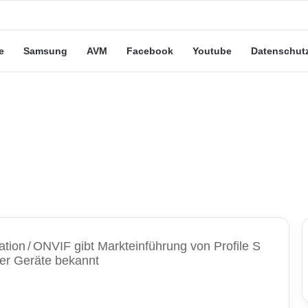
eute“-Tarife: Marketing-Trick oder echte Vorteile?
e
Samsung
AVM
Facebook
Youtube
Datenschut
ation
/
ONVIF gibt Markteinführung von Profile S
ler Geräte bekannt