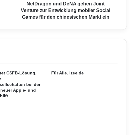
u
NetDragon und DeNA gehen Joint
n
Venture zur Entwicklung mobiler Social
d
Games für den chinesischen Markt ein
D
e
N
A
g
e
h
e
n
etet CSFB-Lösung,
Für Alle. izee.de
n
J
sellschaften bei der
o
 neuer Apple- und
i
hilft
n
t
V
e
n
t