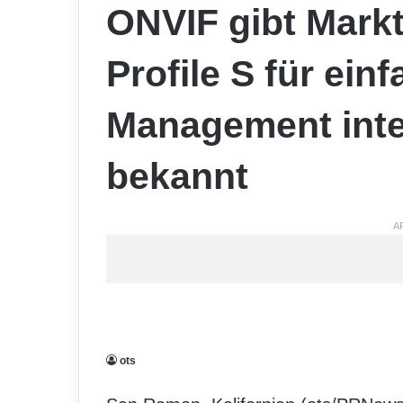
ONVIF gibt Mark
Profile S für ein
Management inte
bekannt
A
ots