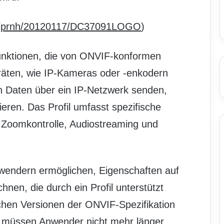
om/prnh/20120117/DC37091LOGO
)
 Funktionen, die von ONVIF-konformen
ten, wie IP-Kameras oder -enkodern
on Daten über ein IP-Netzwerk senden,
lieren. Das Profil umfasst spezifische
 Zoomkontrolle, Audiostreaming und
anwendern ermöglichen, Eigenschaften auf
nen, die durch ein Profil unterstützt
schen Versionen der ONVIF-Spezifikation
 müssen Anwender nicht mehr länger