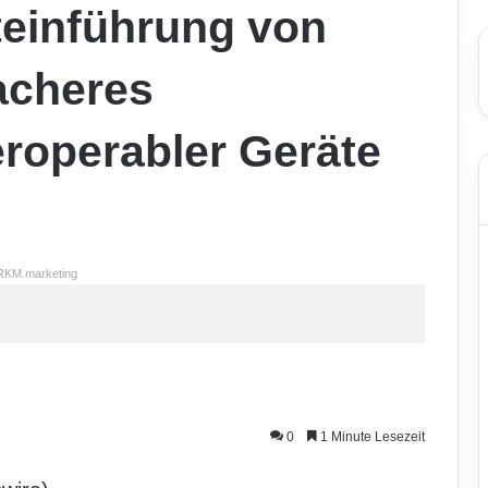
teinführung von
facheres
roperabler Geräte
RKM.marketing
0
1 Minute Lesezeit