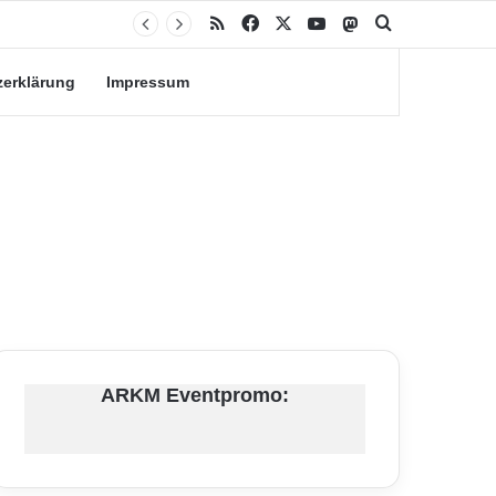
RSS
Facebook
X
YouTube
Mastodon
Suche nach
zerklärung
Impressum
ARKM Eventpromo: