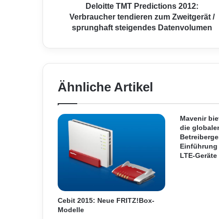
M
Deloitte TMT Predictions 2012:
T
Verbraucher tendieren zum Zweitgerät /
P
sprunghaft steigendes Datenvolumen
r
e
d
i
c
Ähnliche Artikel
t
i
o
n
Mavenir bi
s
die globale
Betreiberge
2
Einführung
0
LTE-Geräte 
1
2
:
V
e
Cebit 2015: Neue FRITZ!Box-
Modelle
r