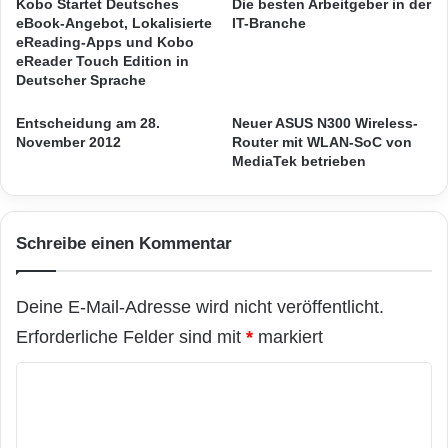
welche die Solarenergie noch effizienter und
Kobo Startet Deutsches
Die besten Arbeitgeber in der
a
-
eBook-Angebot, Lokalisierte
IT-Branche
t
leistbarer machen. Unsere Forschung und
l
eReading-Apps und Kobo
e
eReader Touch Edition in
Entwicklung ist darauf ausgerichtet, unser
b
Deutscher Sprache
e
Engagement bei Innovation und Exzellenz zum
n
Entscheidung am 28.
Neuer ASUS N300 Wireless-
Ausdruck zu bringen.“
November 2012
Router mit WLAN-SoC von
"
MediaTek betrieben
s
t
Über ET Solar
a
r
Schreibe einen Kommentar
t
ET Solar ist einer der weltweit führenden
e
t
Anbieter von Solarlösungen aus einer Hand.
Deine E-Mail-Adresse wird nicht veröffentlicht.
G
ET Solar verfügt über Vertriebsfilialen und
e
Erforderliche Felder sind mit
*
markiert
w
Niederlassungen in Asien, Europa und
i
K
Nordamerika und beliefert Kunden in mehr als
n
o
n
50 Ländern mit Solarmodulen,
m
s