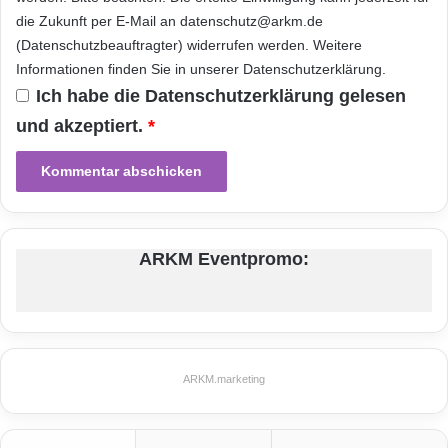
u
Telekommunikation
die Zukunft per E-Mail an datenschutz@arkm.de
t
z
(Datenschutzbeauftragter) widerrufen werden. Weitere
f
Informationen finden Sie in unserer
Datenschutzerklärung
.
ü
Ich habe die
Datenschutzerklärung
gelesen
r
und akzeptiert.
*
B
e
r
u
f
s
s
ARKM Eventpromo:
c
h
ü
l
e
r
ARKM.marketing