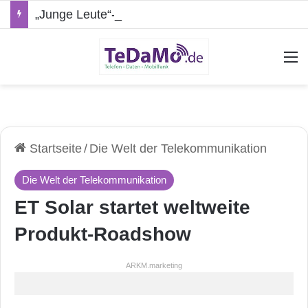
„Junge Leute“-Tarife: Marketing-Trick oder echte Vorteile?
A
Startseite
/
Die Welt der Telekommunikation
Die Welt der Telekommunikation
ET Solar startet weltweite
Produkt-Roadshow
ARKM.marketing