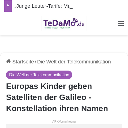
„Junge Leute“-Tarife: Marketing-Trick oder echte Vorteile?
A
Startseite
/
Die Welt der Telekommunikation
Die Welt der Telekommunikation
Europas Kinder geben
Satelliten der Galileo -
Konstellation ihren Namen
ARKM.marketing