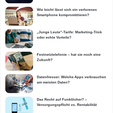
Satelliten bereitgestellt: ein offener Dienst
Wie leicht lässt sich ein verlorenes
(2014), ein öffentlich-regulierter Dienst [
Smartphone kompromittieren?
0/1301format=HTMLaged=1language=DEguiL
anguage=en ] (2016) und ein Such- und
„Junge Leute“-Tarife: Marketing-Trick
Rettungsdienst (2014). Zu einem späteren
oder echte Vorteile?
Zeitpunkt wird noch ein kommerzieller Dienst
hinzukommen, mit dem zwei verschlüsselte
Festnetztelefonie – hat sie noch eine
Zukunft?
Signale für einen höheren Datendurchsatz und
genauere authentifizierte Daten kombiniert
Datenfresser: Welche Apps verbrauchen
werden.
am meisten Daten?
Weitere
Informationen
:
Das Recht auf Funklöcher? –
Versorgungspflicht vs. Rentabilität
Weitere Informationen zu Galileo finden Sie