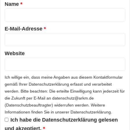
a
Name
*
r
Hintergrund
*
E-Mail-Adresse
*
Das Programm Galileo ist Europas Projekt auf
dem Gebiet der Satellitennavigation. Mit ihm
soll ein ähnliches globales
Website
Satellitennavigationssystem wie GPS
aufgebaut werden. Angesichts der ständig
Ich willige ein, dass meine Angaben aus diesem Kontaktformular
wachsenden Bedeutung von
gemäß Ihrer
Datenschutzerklärung
erfasst und verarbeitet
Satellitennavigationsanwendungen sowohl für
werden. Bitte beachten: Die erteilte Einwilligung kann jederzeit für
die Zukunft per E-Mail an datenschutz@arkm.de
Unternehmen als auch im privaten Bereich soll
(Datenschutzbeauftragter) widerrufen werden. Weitere
mit Galileo die Unabhängigkeit Europas auf
Informationen finden Sie in unserer
Datenschutzerklärung
.
Ich habe die
Datenschutzerklärung
gelesen
diesem wichtigen Gebiet und die
Verfügbarkeit
und akzeptiert.
*