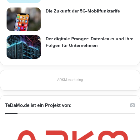
unter:
Die Zukunft der 5G-Mobilfunktarife
1. Der Wettbewerb in Belgien [
sroom/cf/itemlongdetail.cfm?
Der digitale Pranger: Datenleaks und ihre
Folgen für Unternehmen
item_id=5284lang=en ]
Der Wettbewerb in Bulgarien [
room/cf/itemlongdetail.cfm?
ARKM.marketing
item_id=5221lang=en ]
Orginal-Meldung:
TeDaMo.de ist ein Projekt von:
ARKM.marketing