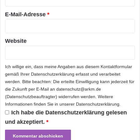
t
*
t
Erweiterung der eZ Publish Enterprise
K
E-Mail-Adresse
*
Plattform. Damit sind Anwender auch für die
o
n
Herausforderungen
zukünftiger
f
e
Website
Marktentwicklungen gerüstet.“
r
e
n
„Anwender haben es schwer, in dem großen
z
Ich willige ein, dass meine Angaben aus diesem Kontaktformular
Angebot der Content Management Systeme
"
gemäß Ihrer
Datenschutzerklärung
erfasst und verarbeitet
S
eine Entscheidung zu fällen“, so Michael
werden. Bitte beachten: Die erteilte Einwilligung kann jederzeit für
i
die Zukunft per E-Mail an datenschutz@arkm.de
Friedmann, CTO von YOOCHOOSE. „Unsere
c
(Datenschutzbeauftragter) widerrufen werden. Weitere
h
Integration mit eZ erlaubt dem Marketing mehr
Informationen finden Sie in unserer
Datenschutzerklärung
.
e
r
Ich habe die
Datenschutzerklärung
gelesen
Kontrolle über die Online-Darstellung, vom
h
und akzeptiert.
*
strategischen Inhalt über die Empfehlung
e
i
zusätzlicher Informationen wird für den
t