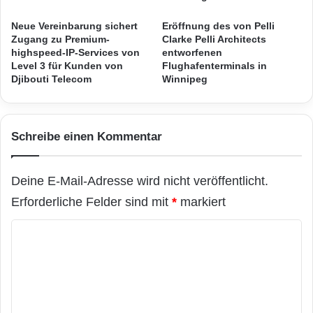
Fragen der Grenzsicherheit.
e
l
u
e
Neue Vereinbarung sichert
Eröffnung des von Pelli
e
Zugang zu Premium-
Clarke Pelli Architects
n
Das vollständige Programm unter:
highspeed-IP-Services von
entworfenen
s
t
Level 3 für Kunden von
Flughafenterminals in
N
E
Djibouti Telecom
Winnipeg
u
d
Orginal-Meldung:
t
g
z
e
e
?
ARKM.marketing
Schreibe einen Kommentar
r
,
e
e
r
i
Deine E-Mail-Adresse wird nicht veröffentlicht.
l
n
e
Erforderliche Felder sind mit
*
markiert
e
b
i
Festnetz
Hardware
K
n
n
i
t
Informationstechnik
Internet
ITK
o
s
e
m
a
g
Telekommunikation
u
r
m
f
i