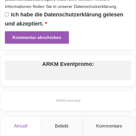
P
Informationen finden Sie in unserer
Datenschutzerklärung
.
l
a
Ich habe die
Datenschutzerklärung
gelesen
t
und akzeptiert.
*
t
f
o
r
m
ARKM Eventpromo:
ARKM.marketing
Aktuell
Beliebt
Kommentare