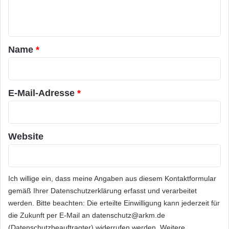
e
W
e
e
r
n
b
t
t
s
e
a
e
T
Name
*
i
a
r
t
l
*
e
e
n
n
E-Mail-Adresse
*
t
m
a
n
Website
a
g
e
m
Ich willige ein, dass meine Angaben aus diesem Kontaktformular
e
gemäß Ihrer
Datenschutzerklärung
erfasst und verarbeitet
n
werden. Bitte beachten: Die erteilte Einwilligung kann jederzeit für
t
die Zukunft per E-Mail an datenschutz@arkm.de
-
(Datenschutzbeauftragter) widerrufen werden. Weitere