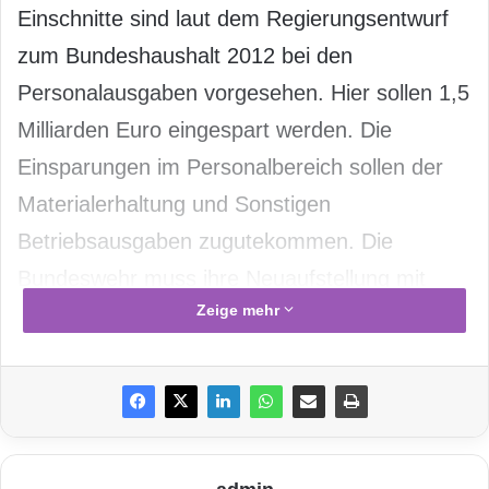
Einschnitte sind laut dem Regierungsentwurf
zum Bundeshaushalt 2012 bei den
Personalausgaben vorgesehen. Hier sollen 1,5
Milliarden Euro eingespart werden. Die
Einsparungen im Personalbereich sollen der
Materialerhaltung und Sonstigen
Betriebsausgaben zugutekommen. Die
Bundeswehr muss ihre Neuaufstellung mit
Zeige mehr
Freiwilligenarmee und Budgetkürzungen in
Zeiten verschärfter sicherheitspolitischer
Herausforderungen
meistern.
Auf der 8. Handelsblatt Konferenz