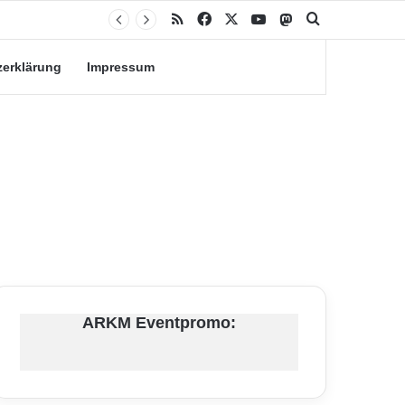
RSS
Facebook
X
YouTube
Mastodon
Suche nach
zerklärung
Impressum
ARKM Eventpromo: