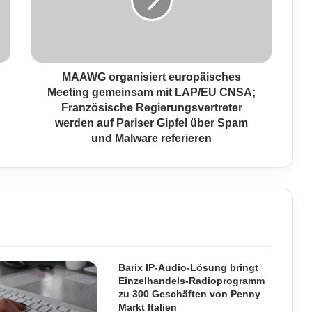
G
o
r
g
a
n
MAAWG organisiert europäisches
i
Meeting gemeinsam mit LAP/EU CNSA;
s
Französische Regierungsvertreter
i
werden auf Pariser Gipfel über Spam
e
und Malware referieren
r
t
e
u
r
o
p
ä
i
Barix IP-Audio-Lösung bringt
s
Einzelhandels-Radioprogramm
c
zu 300 Geschäften von Penny
Markt Italien
h