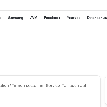
eute“-Tarife: Marketing-Trick oder echte Vorteile?
e
Samsung
AVM
Facebook
Youtube
Datenschut
ation
/
Firmen setzen im Service-Fall auch auf