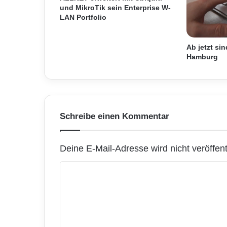
und MikroTik sein Enterprise W-
g
LAN Portfolio
e
b
o
Ab jetzt sin
t
Hamburg
Schreibe einen Kommentar
Deine E-Mail-Adresse wird nicht veröffentl
K
o
m
m