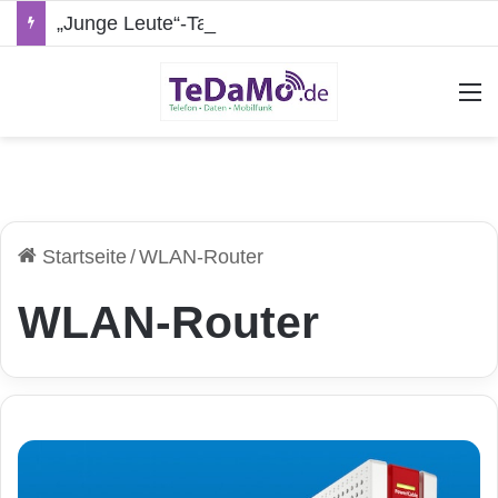
„Junge Leute“-Tarife: Marketing-Trick oder echte Vorteile?
A
Startseite
/
WLAN-Router
WLAN-Router