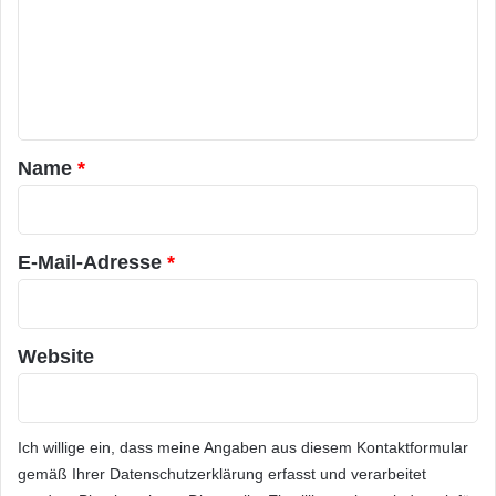
n
m
C
Ausführliche
Informationen
zum Programm
e
h
i
n
finden Sie unter:
www.germanaccelerator.com
p
t
s
a
a
Orginal-Meldung:
Name
*
t
r
z
*
ARKM.marketing
I
n
E-Mail-Adresse
*
t
e
l
H
Website
6
Festnetz
Hardware
1
Informationstechnik
Internet
ITK
Ich willige ein, dass meine Angaben aus diesem Kontaktformular
Telekommunikation
gemäß Ihrer
Datenschutzerklärung
erfasst und verarbeitet