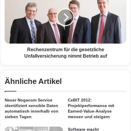
e
unveränderten Konditionen sicher.
a
c
n
h
g
e
r
n
i
z
f
e
f
n
e
t
Rechenzentrum für die gesetzliche
n
r
Unfallversicherung nimmt Betrieb auf
f
u
ü
m
h
f
r
ü
Ähnliche Artikel
t
r
Quellenangabe: „obs/Grün Software AG“
b
d
e
i
Neuer Nogacom Service
CeBIT 2012:
Das neue Unternehmen setzt auch zukünftig
i
e
identifiziert sensible Daten
Projektperformance mit
j
g
automatisch innerhalb von
Earned-Value-Analyse
auf das in Österreich erfolgreiche
e
e
sieben Tagen
messen und steigern
d
s
Geschäftsmodell
der IT&O mit einer
e
e
Software macht