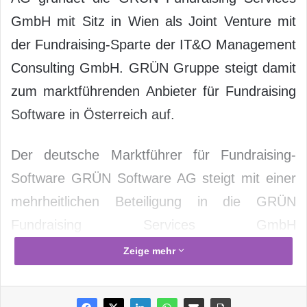
GmbH mit Sitz in Wien als Joint Venture mit
der Fundraising-Sparte der IT&O Management
Consulting GmbH. GRÜN Gruppe steigt damit
zum marktführenden Anbieter für Fundraising
Software in Österreich auf.
Der deutsche Marktführer für Fundraising-
Software GRÜN Software AG steigt mit einer
mehrheitlichen Beteiligung in die GRÜN
Fundraising Services GmbH
(www.gruenfundraising.net) ein. Die GRÜN
Zeige mehr
Fundraising Services GmbH übernimmt dabei
die Rechte an der Softwarelösung für Non-