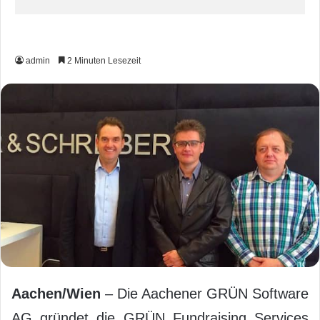
admin
2 Minuten Lesezeit
Aachen/Wien
– Die Aachener GRÜN Software
AG gründet die GRÜN Fundraising Services