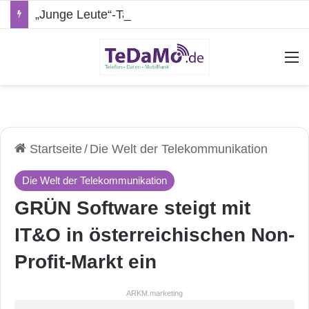
„Junge Leute“-Tarife: Marketing-Trick oder echte Vorteile?
A
Startseite
/
Die Welt der Telekommunikation
Die Welt der Telekommunikation
GRÜN Software steigt mit
IT&O in österreichischen Non-
Profit-Markt ein
ARKM.marketing