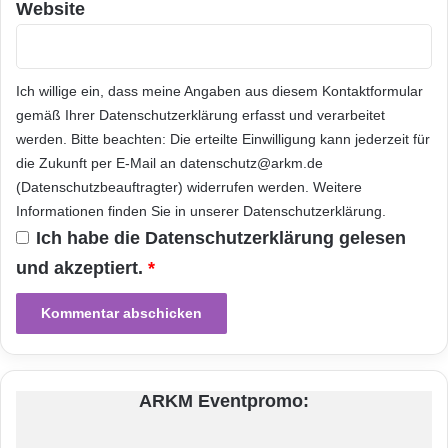
Website
auch über Bluetooth, GPS und eine 5-
Megapixel-Kamera und kommt mit dem
Ich willige ein, dass meine Angaben aus diesem Kontaktformular
neuesten Android 4.0 (Ice Cream Sandwich)
gemäß Ihrer
Datenschutzerklärung
erfasst und verarbeitet
oder dem
Betriebssystem
Windows Embedded
werden. Bitte beachten: Die erteilte Einwilligung kann jederzeit für
die Zukunft per E-Mail an datenschutz@arkm.de
Handheld 6.5. Verschiedene Akku-Optionen
(Datenschutzbeauftragter) widerrufen werden. Weitere
ermöglichen einen ganzen Tag Arbeit unter
Informationen finden Sie in unserer
Datenschutzerklärung
.
jeglichen Bedingungen und in jeder
Ich habe die
Datenschutzerklärung
gelesen
und akzeptiert.
*
Umgebung.
Wie alle in der Produktübersicht
[
http://www.handheldgroup.com/regions/eu/pro
duct-overview.asp
] von Handheld gezeigten
ARKM Eventpromo:
robusten PDAs, Smartphones und mobilen