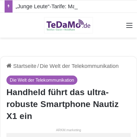
„Junge Leute“-Tarife: Marketing-Trick oder echte Vorteile?
A
Startseite
/
Die Welt der Telekommunikation
Die Welt der Telekommunikation
Handheld führt das ultra-
robuste Smartphone Nautiz
X1 ein
ARKM.marketing