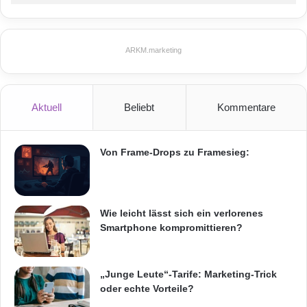
Computer wurde auch das Nautiz X1 speziell
für Aussendienstmitarbeiter in Branchen wie
ARKM.marketing
der Geomatik, Logistik, Forstwirtschaft,
öffentliche Verkehrsmittel,
Versorgungsunternehmen, Bau,
Aktuell
Beliebt
Kommentare
Instandhaltung, Bergbau, Militär und Sicherheit
entwickelt.
Von Frame-Drops zu Framesieg:
Hellstrom fügt allerdings hinzu: „Auch wenn
Wie leicht lässt sich ein verlorenes
unsere robusten Computer in erster Linie auf
Smartphone kompromittieren?
unsere traditionellen Geschäftsbereiche
ausgerichtet sind, sehen wir eine verstärkte
„Junge Leute“-Tarife: Marketing-Trick
Nachfrage nach wirklich robusten
oder echte Vorteile?