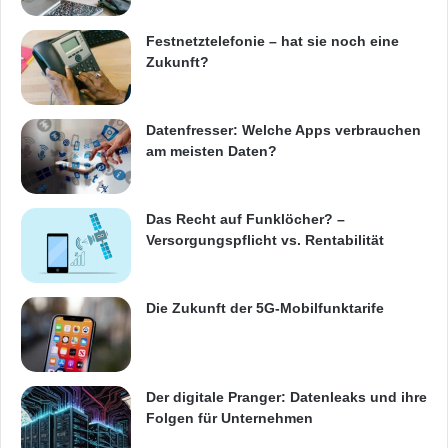
Smartphones unter Verbrauchern, die nach
einem dauerhaften, aber dennoch stilvollen
Festnetztelefonie – hat sie noch eine
Zukunft?
Smartphone suchen. Mit dem Nautiz X1
können wir ein schickes, nahezu
Datenfresser: Welche Apps verbrauchen
unzerstörbares Smartphone für Arbeit und
am meisten Daten?
Freizeit anbieten.“
Das Recht auf Funklöcher? –
Das Smartphone Nautiz X 1 wird über den
Versorgungspflicht vs. Rentabilität
gesamten Herbst hinweg auf zahlreichen
Ausstellungen präsentiert werden und wird
Die Zukunft der 5G-Mobilfunktarife
dann im Januar 2013 erhältlich sein. Der
Listenpreis beginnt bei EUR 699,- / CHF.
Der digitale Pranger: Datenleaks und ihre
899,-. Bestellungen können ab sofort
Folgen für Unternehmen
entgegen genommen werden.