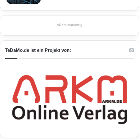
Pressebilder vom robusten Smartphone Nautiz
X1 finden Sie hier
ARKM.marketing
[
http://www.handheldgroup.com/regions/world
wide/press-images.asp
]
TeDaMo.de ist ein Projekt von:
Hilfreiche Links
Nautiz X1 Produktspezifikationen
[
http://www.handheldeurope.com/regions/eu/n
autiz-x1.asp
]
Nautiz X1 Pressebilder
[
http://www.handheldgroup.com/regions/world