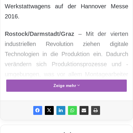
Werkstattwagens auf der Hannover Messe
2016.
Rostock/Darmstadt/Graz
– Mit der vierten
industriellen Revolution ziehen digitale
Technologien in die Produktion ein. Dadurch
verändern sich Produktionsprozesse und -
umgebungen, was vor allem Montagearbeiter
vor neue
Herausforderungen
stellt. Sie
Zeige mehr
müssen sich in der Fabrik von morgen
zurechtfinden. Damit dies besser gelingt,
entwickeln Forscher des Fraunhofer IGD
intelligente Assistenzsysteme, eines davon ist