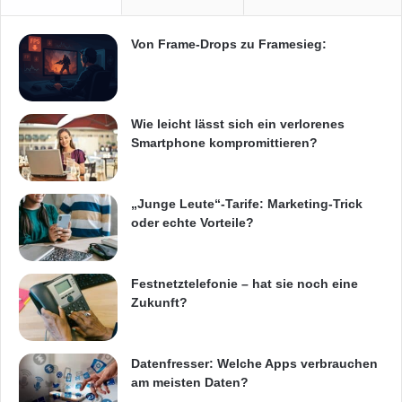
wöchentliche Video-Antworten mit
Vertiefungen zu den wichtigsten und
Von Frame-Drops zu Framesieg:
spannendsten diskutierten Fragen. Bei
erfolgreicher Teilnahme an einem Kurs
erhalten die Teilnehmer ein Zertifikat.
Wie leicht lässt sich ein verlorenes
Smartphone kompromittieren?
Orginal-Meldung:
„Junge Leute“-Tarife: Marketing-Trick
oder echte Vorteile?
ARKM.marketing
Festnetztelefonie – hat sie noch eine
Zukunft?
Festnetz
Hardware
Datenfresser: Welche Apps verbrauchen
am meisten Daten?
Informationstechnik
Internet
ITK